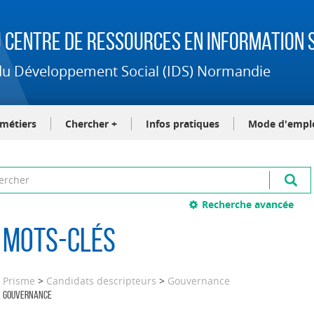
 Centre de Ressources en Information S
t du Développement Social (IDS) Normandie
-métiers
Chercher +
Infos pratiques
Mode d'empl
Recherche avancée
Mots-clés
Prisme
>
Candidats descripteurs
>
Gouvernance
Gouvernance