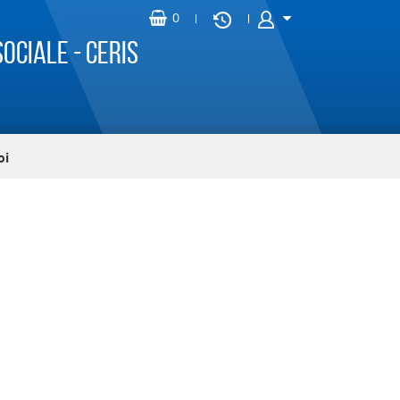
ociale - CERIS
oi