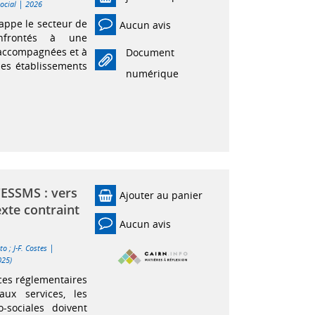
|
Social
2026
rappe le secteur de
Aucun avis
onfrontés à une
 accompagnées et à
Document
les établissements
numérique
'ESSMS : vers
Ajouter au panier
xte contraint
Aucun avis
|
ito
;
J-F. Costes
025)
ces réglementaires
x services, les
-sociales doivent