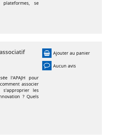
plateformes, se
associatif
Ajouter au panier
Aucun avis
isée l'APAJH pour
: comment associer
s'approprier les
nnovation ? Quels