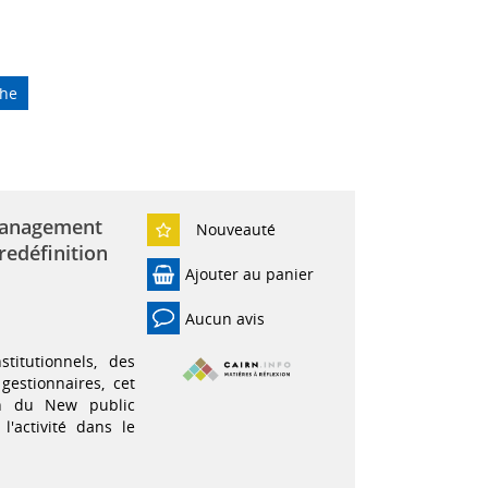
che
management
Nouveauté
redéfinition
Ajouter au panier
Aucun avis
titutionnels, des
gestionnaires, cet
ion du New public
'activité dans le