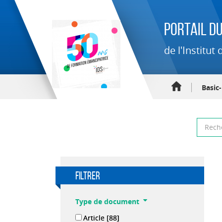
Portail du
de l'Institu
Basic
filtrer
Type de document
Article
[88]