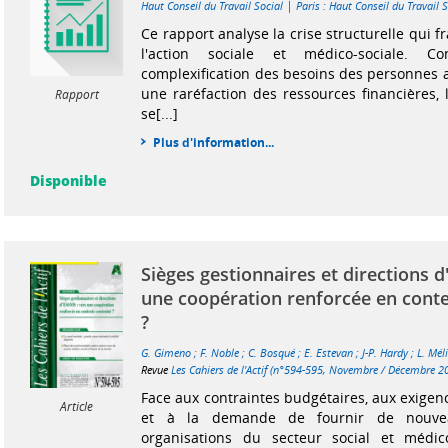
|
Haut Conseil du Travail Social
Paris : Haut Conseil du Travail 
Ce rapport analyse la crise structurelle qui f
l'action sociale et médico-sociale. C
complexification des besoins des personnes
une raréfaction des ressources financières, 
Rapport
se[...]
Plus d'information...
Disponible
Sièges gestionnaires et directions d
une coopération renforcée en conte
?
G. Gimeno
;
F. Noble
;
C. Bosqué
;
E. Estevan
;
J-P. Hardy
;
L. Mél
Revue
Les Cahiers de l'Actif (n°594-595, Novembre / Décembre 2
Face aux contraintes budgétaires, aux exigen
Article
et à la demande de fournir de nouveau
organisations du secteur social et médico