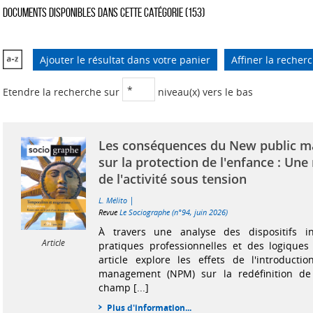
Documents disponibles dans cette catégorie (
153
)
Ajouter le résultat dans votre panier
Affiner la recher
Etendre la recherche sur
niveau(x) vers le bas
Les conséquences du New public 
sur la protection de l'enfance : Une 
de l'activité sous tension
|
L. Mélito
Revue
Le Sociographe (n°94, juin 2026)
À travers une analyse des dispositifs ins
Article
pratiques professionnelles et des logiques 
article explore les effets de l'introduct
management (NPM) sur la redéfinition de l
champ [...]
Plus d'information...