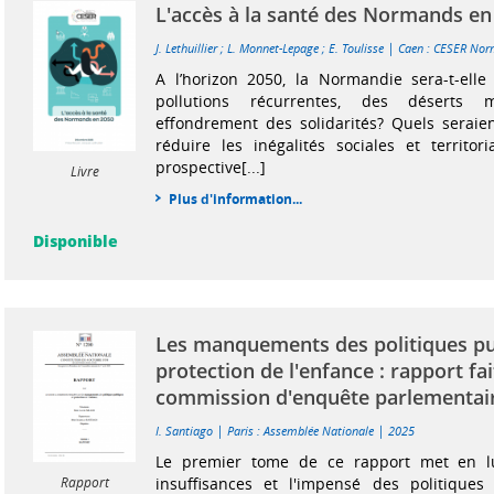
L'accès à la santé des Normands en
|
J. Lethuillier
;
L. Monnet-Lepage
;
E. Toulisse
Caen : CESER Nor
A l’horizon 2050, la Normandie sera-t-elle
pollutions récurrentes, des déserts
effondrement des solidarités? Quels seraien
réduire les inégalités sociales et territo
prospective[...]
Livre
Plus d'information...
Disponible
Les manquements des politiques pu
protection de l'enfance : rapport fa
commission d'enquête parlementair
|
|
I. Santiago
Paris : Assemblée Nationale
2025
Le premier tome de ce rapport met en l
Rapport
insuffisances et l'impensé des politiques