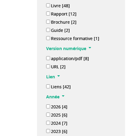
Livre
[48]
Rapport
[12]
Brochure
[2]
Guide
[2]
Ressource formative
[1]
Version numérique
application/pdf
[8]
URL
[2]
Lien
Liens
[42]
Année
2026
[4]
2025
[6]
2024
[7]
2023
[6]