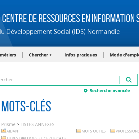
 Centre de Ressources en Information S
t du Développement Social (IDS) Normandie
-métiers
Chercher +
Infos pratiques
Mode d'empl
Recherche avancée
Mots-clés
Prisme
>
LISTES ANNEXES
AIDANT
MOTS OUTILS
PROFESSION
TITRES DIPLOMES ET CERTIFICATS