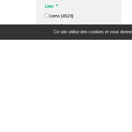
Lien
Liens
[4523]
Année
Ce site utilise des cookies et vous donne
2026
[160]
2025
[409]
2024
[442]
2023
[574]
2022
[757]
[+]
Mots-clés
-
[4]
1% LOGEMENT
[3]
16-25 ANS
[24]
18-25 ANS
[8]
AAH
[40]