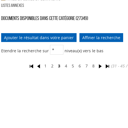
LISTES ANNEXES
Documents disponibles dans cette catégorie (
27349
)
Ajouter le résultat dans votre panier
Affiner la recherche
Etendre la recherche sur
niveau(x) vers le bas
1
2
3
4
5
6
7
8
(31 - 45 