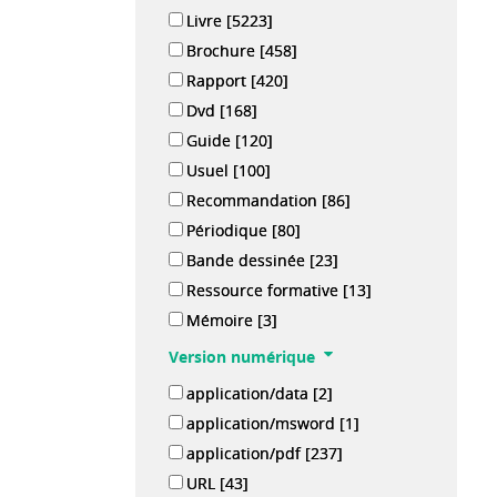
Livre
[5223]
Brochure
[458]
Rapport
[420]
Dvd
[168]
Guide
[120]
Usuel
[100]
Recommandation
[86]
Périodique
[80]
Bande dessinée
[23]
Ressource formative
[13]
Mémoire
[3]
Version numérique
application/data
[2]
application/msword
[1]
application/pdf
[237]
URL
[43]