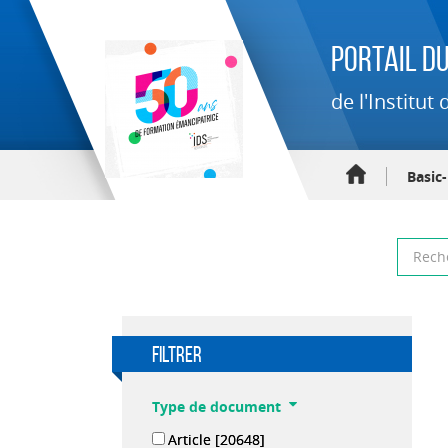
Portail du
de l'Institu
Basic
filtrer
Type de document
Article
[20648]