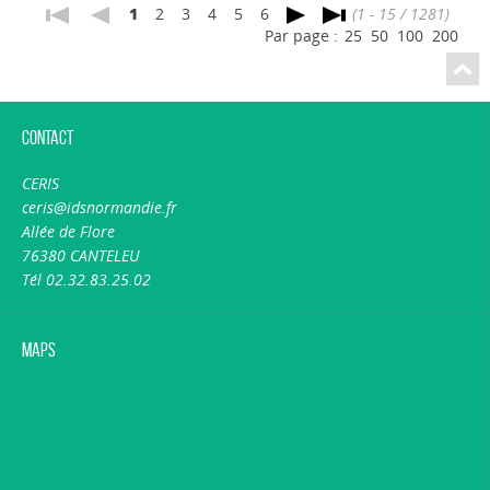
1
2
3
4
5
6
(1 - 15 / 1281)
Par page :
25
50
100
200
Contact
CERIS
ceris@idsnormandie.fr
Allée de Flore
76380 CANTELEU
Tél 02.32.83.25.02
Maps