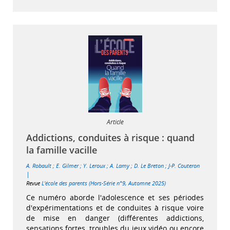
Article
Addictions, conduites à risque : quand
la famille vacille
A. Robault
;
E. Gilmer
;
Y. Leroux
;
A. Lamy
;
D. Le Breton
;
J-P. Couteron
|
Revue
L'école des parents (Hors-Série n°9, Automne 2025)
Ce numéro aborde l'adolescence et ses périodes
d'expérimentations et de conduites à risque voire
de mise en danger (différentes addictions,
sensations fortes, troubles du jeux vidéo ou encore