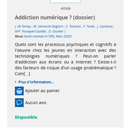
Article
Addiction numérique ? (dossier)
J. de Ternay
;
M. Lemercier-Dugarin
;
S. Tisseron
;
F. Tordo
;
J. Lachance
;
|
M-P. Fourquet-Courbet
;
D. Courbet
Revue
Santé mentale (n°295, Mars 2025)
Quels sont les processus psychiques et cognitifs à
l'oeuvre chez les jeunes en interaction avec des
technologies numériques ? Peut-on parler
d'addiction aux écrans ou à Internet ? Existe-t-il
des facteurs de risque d'un usage problématique ?
Com[...]
Plus d'information...
Ajouter au panier
Aucun avis
Disponible