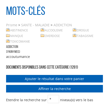
Mots-clés
Prisme
>
SANTE - MALADIE
>
ADDICTION
ABSTINENCE
ALCOOLISME
DROGUE
MANQUE
OVERDOSE
TABAGISME
TOXICOMANIE
ADDICTION
Synonyme(s)
accoutumance
Documents disponibles dans cette catégorie (
1281
)
Ajouter le résultat dans votre panier
Affiner la recherche
Etendre la recherche sur
niveau(x) vers le bas