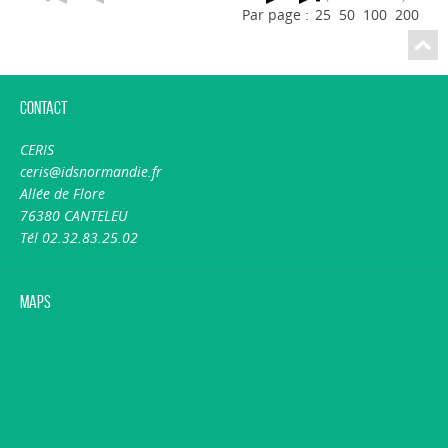
Par page :
25
50
100
200
Contact
CERIS
ceris@idsnormandie.fr
Allée de Flore
76380 CANTELEU
Tél 02.32.83.25.02
Maps