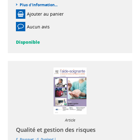
Plus d'information...
Ajouter au panier
Aucun avis
Disponible
Article
Qualité et gestion des risques
|
E. Bousquet
;
G. Dupland