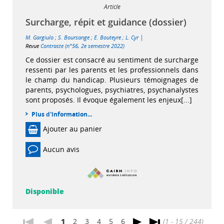
Article
Surcharge, répit et guidance (dossier)
|
M. Gargiulo
;
S. Boursange
;
E. Bouteyre
;
L. Cyr
Revue
Contraste (n°56, 2e semestre 2022)
Ce dossier est consacré au sentiment de surcharge
ressenti par les parents et les professionnels dans
le champ du handicap. Plusieurs témoignages de
parents, psychologues, psychiatres, psychanalystes
sont proposés. Il évoque également les enjeux[...]
Plus d'information...
Ajouter au panier
Aucun avis
Disponible
1
2
3
4
5
6
(1 - 15 / 244)