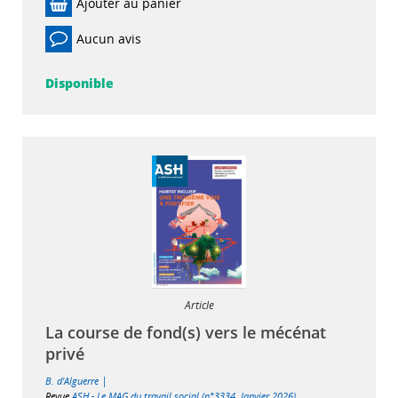
Ajouter au panier
Aucun avis
Disponible
Article
La course de fond(s) vers le mécénat
privé
|
B. d'Alguerre
Revue
ASH - Le MAG du travail social (n°3334, Janvier 2026)