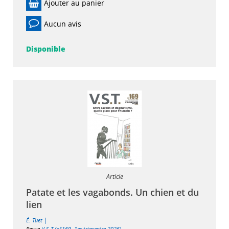
Ajouter au panier
Aucun avis
Disponible
Article
Patate et les vagabonds. Un chien et du
lien
|
É. Tuet
Revue
V.S.T (n°169, 1er trimestre 2026)