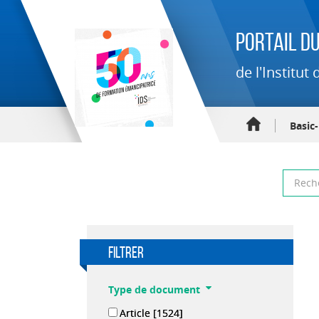
Portail du
de l'Institu
Basic
filtrer
Type de document
Article
[1524]