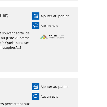
sier)
Ajouter au panier
Aucun avis
t souvent sortir de
e au juste ? Comme
é ? Quels sont ses
ilosophes[...]
Ajouter au panier
Aucun avis
iers permettant aux