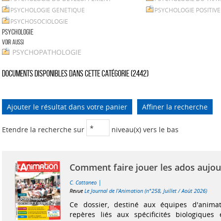
PSYCHOLOGIE GENETIQUE
PSYCHOLOGIE POSITIVE
PSYCHOSOCIOLOGIE
PSYCHOLOGIE
Voir aussi
PSYCHOPATHOLOGIE
Documents disponibles dans cette catégorie (
2442
)
Ajouter le résultat dans votre panier
Affiner la recherche
Etendre la recherche sur
niveau(x) vers le bas
Comment faire jouer les ados aujou
|
C. Cattaneo
Revue
Le Journal de l'Animation (n°258, Juillet / Août 2026)
Ce dossier, destiné aux équipes d'anima
repères liés aux spécificités biologiques 