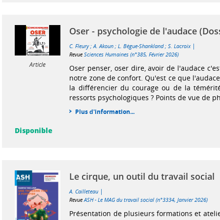
Oser - psychologie de l'audace (Dos
|
C. Fleury
;
A. Akoun
;
L. Bègue-Shankland
;
S. Lacroix
Revue
Sciences Humaines (n°385, Février 2026)
Article
Oser penser, oser dire, avoir de l'audace c'es
notre zone de confort. Qu'est ce que l'audac
la différencier du courage ou de la témérit
ressorts psychologiques ? Points de vue de ph
Plus d'information...
Disponible
Le cirque, un outil du travail social
|
A. Cailleteau
Revue
ASH - Le MAG du travail social (n°3334, Janvier 2026)
Présentation de plusieurs formations et atel