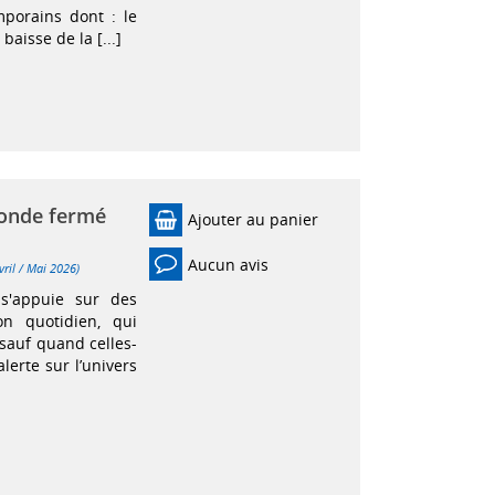
mporains dont : le
baisse de la [...]
monde fermé
Ajouter au panier
Aucun avis
vril / Mai 2026)
s'appuie sur des
on quotidien, qui
 sauf quand celles-
lerte sur l’univers