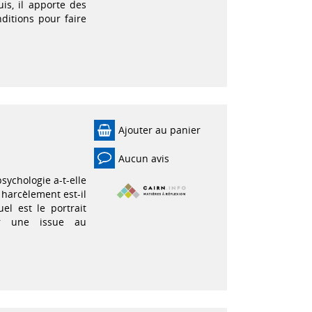
is, il apporte des
ditions pour faire
Ajouter au panier
Aucun avis
ychologie a-t-elle
 harcèlement est-il
el est le portrait
r une issue au