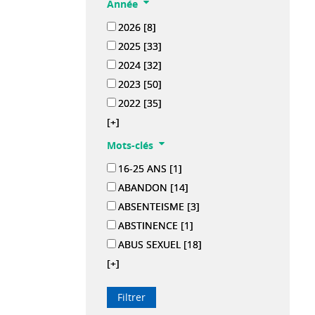
Année
2026
[8]
2025
[33]
2024
[32]
2023
[50]
2022
[35]
[+]
Mots-clés
16-25 ANS
[1]
ABANDON
[14]
ABSENTEISME
[3]
ABSTINENCE
[1]
ABUS SEXUEL
[18]
[+]