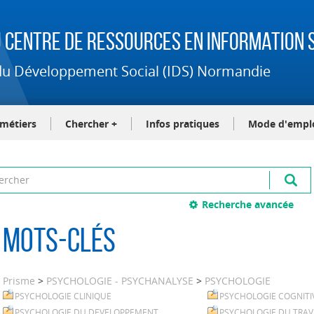
 Centre de Ressources en Information S
t du Développement Social (IDS) Normandie
-métiers
Chercher +
Infos pratiques
Mode d'empl
Recherche avancée
Mots-clés
Prisme
>
PSYCHOLOGIE - PSYCHANALYSE
>
PSYCHOLOGIE
PSYCHOLOGIE CLINIQUE
PSYCHOLOGIE COGNITI
PSYCHOLOGIE DU DEVELOPPEMENT
PSYCHOLOGIE DU TRAV