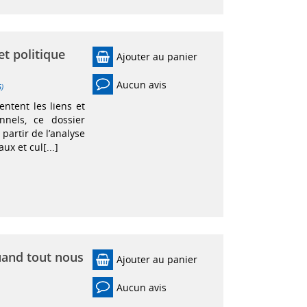
et politique
Ajouter au panier
Aucun avis
5)
ntent les liens et
nnels, ce dossier
 partir de l’analyse
ux et cul[...]
uand tout nous
Ajouter au panier
Aucun avis