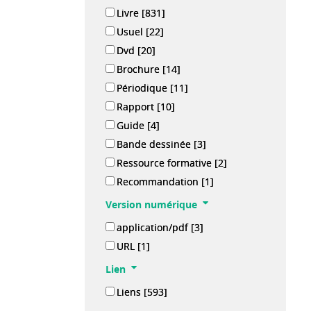
Livre
[831]
Usuel
[22]
Dvd
[20]
Brochure
[14]
Périodique
[11]
Rapport
[10]
Guide
[4]
Bande dessinée
[3]
Ressource formative
[2]
Recommandation
[1]
Version numérique
application/pdf
[3]
URL
[1]
Lien
Liens
[593]