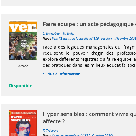
Faire équipe : un acte pédagogique 
|
L. Bernabeu
;
M. Bohy
Revue
Vers l'Éducation Nouvelle (n°599, octobre - décembre 202
Face à des logiques managériales qui fragme
réduisent le pouvoir d'agir des professio
explore différents registres du faire équipe, à
des pratiques dans les milieux éducatifs, socia
Article
Plus d'information...
Disponible
Hyper sensibles : comment vivre q
affecte ?
|
F. Trécourt
Revue
Sciences Humaines (n°382, Octobre 2025)