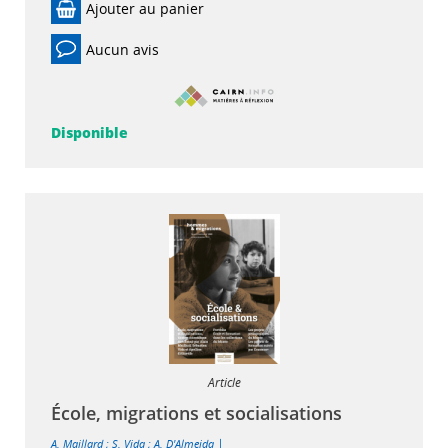
Ajouter au panier
Aucun avis
Disponible
Article
École, migrations et socialisations
|
A. Maillard
;
S. Vida
;
A. D'Almeida