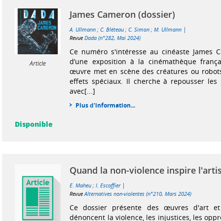
James Cameron (dossier)
|
A. Ullmann
;
C. Bléteau
;
C. Simon
;
M. Ullmann
Revue
Dada (n°282, Mai 2024)
Ce numéro s'intéresse au cinéaste James 
d’une exposition à la cinémathèque frança
Article
œuvre met en scène des créatures ou robots
effets spéciaux. Il cherche à repousser les
avec[...]
Plus d'information...
Disponible
Quand la non-violence inspire l'arti
|
E. Maheu
;
I. Escoffier
Revue
Alternatives non-violentes (n°210, Mars 2024)
Ce dossier présente des œuvres d'art et
dénoncent la violence, les injustices, les opp