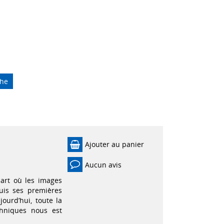
che
Ajouter au panier
Aucun avis
art où les images
uis ses premières
ourd’hui, toute la
chniques nous est