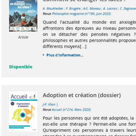
A. Moukheiber
;
F. Brugère
;
A-S. Moreau
;
A. Lacroix
;
C. Degiova
Revue
Philosophie magazine (n°190, Juin 2025)
Quand l'actualité du monde est anxiog
affrontons des épreuves au niveau personn
on se détacher des pensées négatives ?
Article
philosophes et autres personnalités propose
différents moyens[...]
Plus d'information...
Disponible
Adoption et création (dossier)
|
J-P. Klein
Revue
Accueil (n°214, Mars 2025)
Pour les personnes qui ont été adoptées, la 
est-elle une thérapie ? Permet-elle une for
Qu'expriment ces personnes à travers leurs