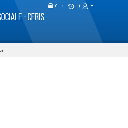
ociale - CERIS
oi