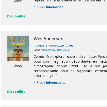
répondre à ce questionnement, ce dossier fait
Article
Plus d'information...
Disponible
Wes Anderson
|
C. Simon
;
E. Martin-Neute
;
A. Izzo
Revue
Dada (n°289, Mars 2025)
Ce numéro explore l'œuvre du cinéaste Wes 
pour son imagination débordante, en mett
Article
filmographie depuis 1990 jusqu'à nos jo
reconnaissable pour sa signature esthéti
colorés, styl[...]
Plus d'information...
Disponible