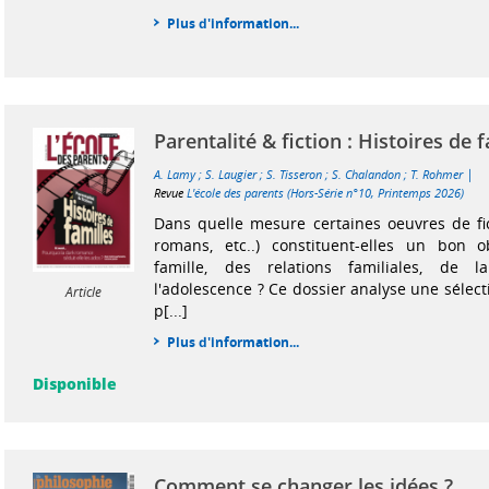
Plus d'information...
Parentalité & fiction : Histoires de 
|
A. Lamy
;
S. Laugier
;
S. Tisseron
;
S. Chalandon
;
T. Rohmer
Revue
L'école des parents (Hors-Série n°10, Printemps 2026)
Dans quelle mesure certaines oeuvres de fict
romans, etc..) constituent-elles un bon o
famille, des relations familiales, de l
l'adolescence ? Ce dossier analyse une sélec
Article
p[...]
Plus d'information...
Disponible
Comment se changer les idées ?