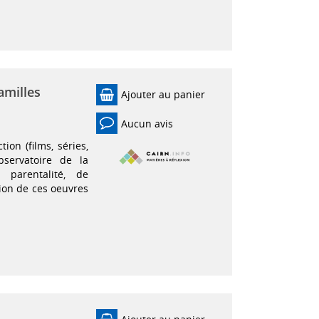
familles
Ajouter au panier
Aucun avis
ion (films, séries,
bservatoire de la
a parentalité, de
tion de ces oeuvres