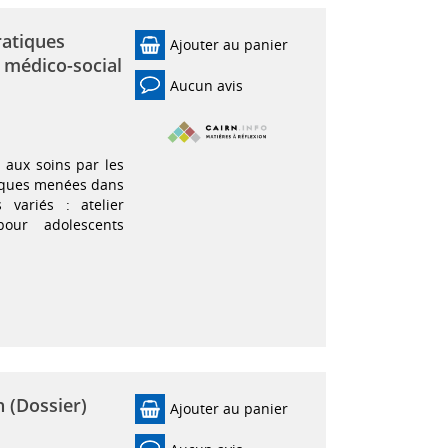
ratiques
Ajouter au panier
t médico-social
Aucun avis
aux soins par les
tiques menées dans
 variés : atelier
pour adolescents
n (Dossier)
Ajouter au panier