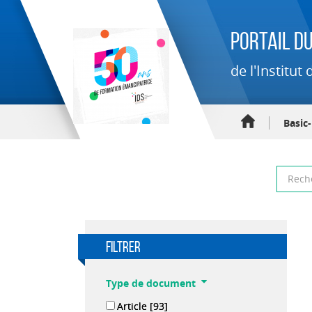
Portail du
de l'Institu
Basic
filtrer
Type de document
Article
[93]