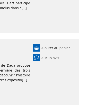
s. L'art participe
nclus dans c[...]
Ajouter au panier
Aucun avis
e de Dada propose
ernière des trois
découvrir l'histoire
res expositio[...]