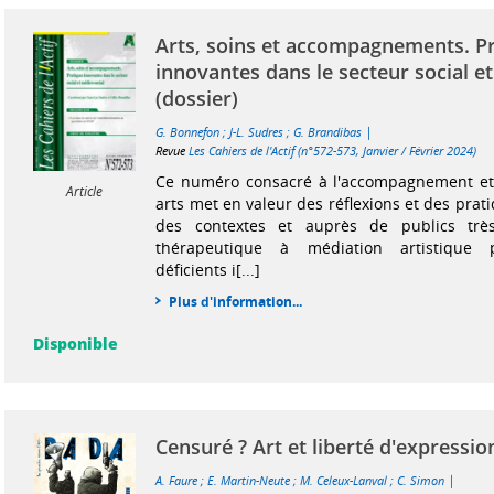
Arts, soins et accompagnements. P
innovantes dans le secteur social e
(dossier)
|
G. Bonnefon
;
J-L. Sudres
;
G. Brandibas
Revue
Les Cahiers de l'Actif (n°572-573, Janvier / Février 2024)
Ce numéro consacré à l'accompagnement et 
Article
arts met en valeur des réflexions et des pra
des contextes et auprès de publics très
thérapeutique à médiation artistique 
déficients i[...]
Plus d'information...
Disponible
Censuré ? Art et liberté d'expressio
|
A. Faure
;
E. Martin-Neute
;
M. Celeux-Lanval
;
C. Simon