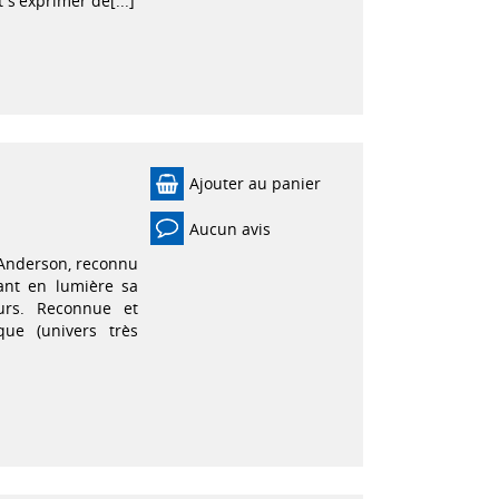
 s'exprimer de[...]
Ajouter au panier
Aucun avis
Anderson, reconnu
ant en lumière sa
urs. Reconnue et
que (univers très