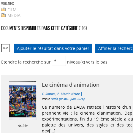
Voir aussi
FILM
MEDIA
Documents disponibles dans cette catégorie (
116
)
Ajouter le résultat dans votre panier
Affiner la recher
Etendre la recherche sur
niveau(x) vers le bas
Le cinéma d'animation
|
C. Simon
;
E. Martin-Neute
Revue
Dada (n°301, Juin 2026)
Ce numéro de DADA retrace l'histoire d'un 
prennent vie : le cinéma d'animation. Dep
expérimentations, fin du 19 ème siècle à auj
palette des univers, des styles et des te
Article
dév[...]