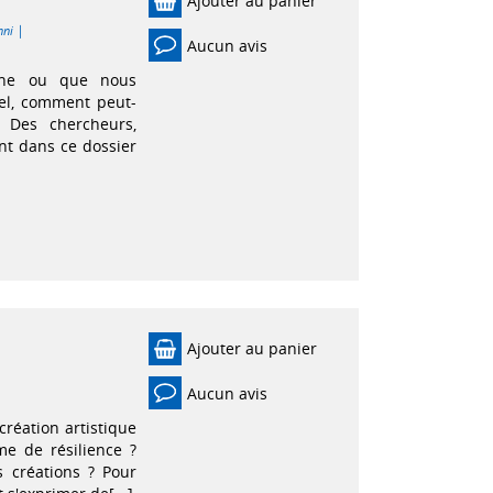
Ajouter au panier
|
nni
Aucun avis
ène ou que nous
el, comment peut-
 Des chercheurs,
nt dans ce dossier
Ajouter au panier
Aucun avis
création artistique
me de résilience ?
 créations ? Pour