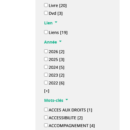
Livre
[20]
Dvd
[3]
Lien
Liens
[19]
Année
2026
[2]
2025
[3]
2024
[5]
2023
[2]
2022
[6]
[+]
Mots-clés
ACCES AUX DROITS
[1]
ACCESSIBILITE
[2]
ACCOMPAGNEMENT
[4]