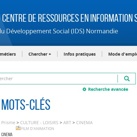
 Centre de Ressources en Information S
t du Développement Social (IDS) Normandie
-métiers
Chercher +
Infos pratiques
Mode d'empl
Recherche avancée
Mots-clés
Prisme
>
CULTURE - LOISIRS
>
ART
>
CINEMA
FILM D'ANIMATION
CINEMA