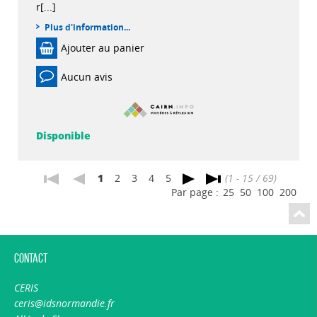
r[...]
Plus d'information...
Ajouter au panier
Aucun avis
Disponible
1
2
3
4
5
(1 - 15 / 69)
Par page :
25
50
100
200
Contact
CERIS
ceris@idsnormandie.fr