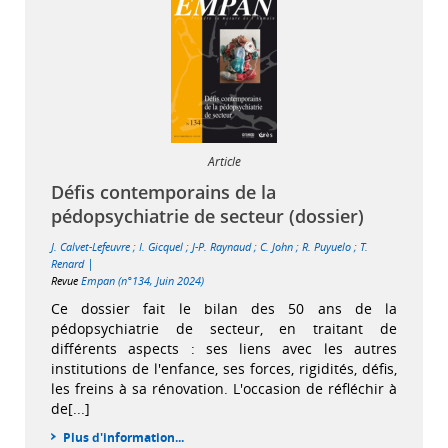
Article
Défis contemporains de la
pédopsychiatrie de secteur (dossier)
J. Calvet-Lefeuvre
;
I. Gicquel
;
J-P. Raynaud
;
C. John
;
R. Puyuelo
;
T.
|
Renard
Revue
Empan (n°134, Juin 2024)
Ce dossier fait le bilan des 50 ans de la
pédopsychiatrie de secteur, en traitant de
différents aspects : ses liens avec les autres
institutions de l'enfance, ses forces, rigidités, défis,
les freins à sa rénovation. L'occasion de réfléchir à
de[...]
Plus d'information...