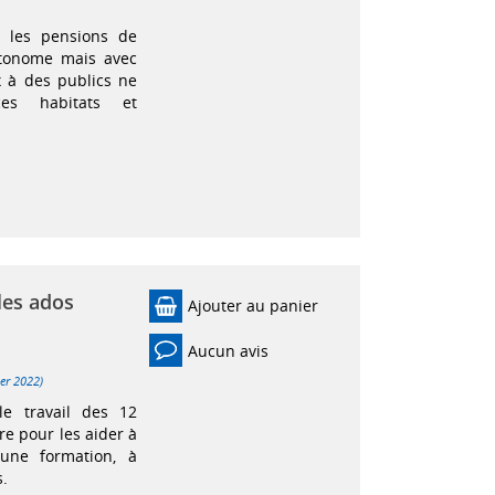
 les pensions de
utonome mais avec
ux à des publics ne
es habitats et
 les ados
Ajouter au panier
Aucun avis
ier 2022)
le travail des 12
re pour les aider à
une formation, à
s.