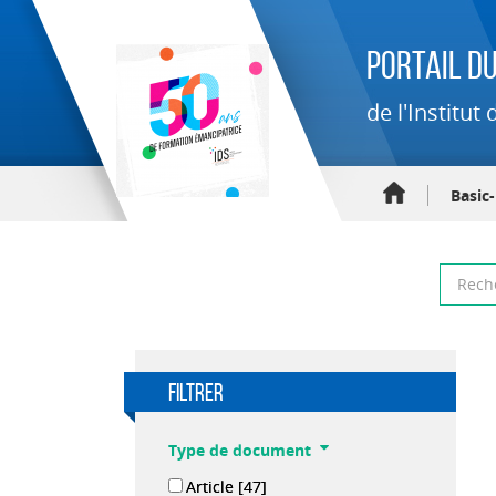
Portail du
de l'Institu
Basic
filtrer
Type de document
Article
[47]