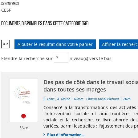
Synonyme(s)
CESF
Documents disponibles dans cette catégorie (
68
)
Ajouter le résultat dans votre panier
Affiner la recher
Etendre la recherche sur
niveau(x) vers le bas
Des pas de côté dans le travail socia
dans toutes ses marges
|
|
C. Lenzi
;
A. Moine
Nîmes : Champ social Editions
2025
Consacré à la transformations des activités
l'intervention sociale et aux frontières en
sociale et la recherche, ce livre aborde de
variées, parmi lesquelles : l'ajustement des pr
Livre
Plus d'information...