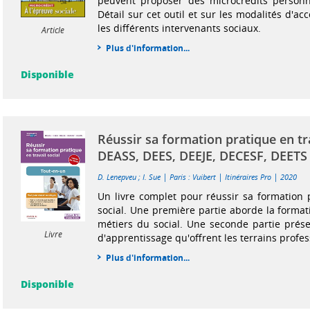
peuvent proposer des microcrédits person
Détail sur cet outil et sur les modalités d'
les différents intervenants sociaux.
Article
Plus d'information...
Disponible
Réussir sa formation pratique en tra
DEASS, DEES, DEEJE, DECESF, DEETS
|
|
|
D. Lenepveu
;
I. Sue
Paris : Vuibert
Itinéraires Pro
2020
Un livre complet pour réussir sa formation p
social. Une première partie aborde la format
métiers du social. Une seconde partie prése
Livre
d'apprentissage qu'offrent les terrains profess
Plus d'information...
Disponible