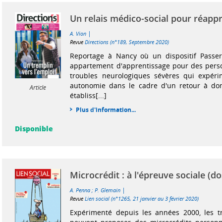
Un relais médico-social pour réapp
|
A. Vion
Revue
Directions (n°189, Septembre 2020)
Reportage à Nancy où un dispositif Passer'
appartement d'apprentissage pour des perso
troubles neurologiques sévères qui expéri
autonomie dans le cadre d'un retour à do
Article
établiss[...]
Plus d'information...
Disponible
Microcrédit : à l'épreuve sociale (do
|
A. Penna
;
P. Glemain
Revue
Lien social (n°1265, 21 janvier au 3 février 2020)
Expérimenté depuis les années 2000, les tr