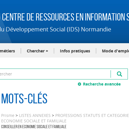
 Centre de Ressources en Information S
t du Développement Social (IDS) Normandie
-métiers
Chercher +
Infos pratiques
Mode d'empl
Recherche avancée
Mots-clés
Prisme
>
LISTES ANNEXES
>
PROFESSIONS STATUTS ET CATEGORI
ECONOMIE SOCIALE ET FAMILIALE
CONSEILLER EN ECONOMIE SOCIALE ET FAMILIALE