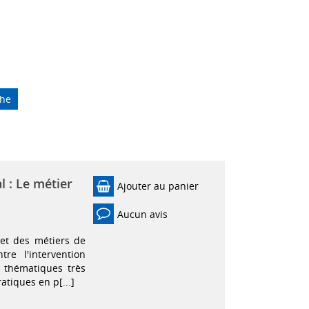
che
l : Le métier
Ajouter au panier
Aucun avis
 et des métiers de
tre l'intervention
s thématiques très
atiques en p[...]