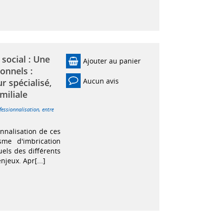
 social : Une
Ajouter au panier
onnels :
Aucun avis
r spécialisé,
miliale
fessionnalisation, entre
nnalisation de ces
sme d'imbrication
uels des différents
njeux. Apr[...]