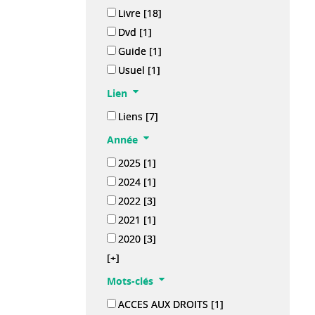
Livre
[18]
Dvd
[1]
Guide
[1]
Usuel
[1]
Lien
Liens
[7]
Année
2025
[1]
2024
[1]
2022
[3]
2021
[1]
2020
[3]
[+]
Mots-clés
ACCES AUX DROITS
[1]