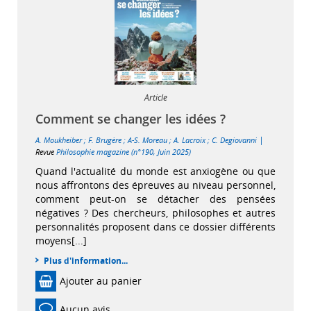
Article
Comment se changer les idées ?
|
A. Moukheiber
;
F. Brugère
;
A-S. Moreau
;
A. Lacroix
;
C. Degiovanni
Revue
Philosophie magazine (n°190, Juin 2025)
Quand l'actualité du monde est anxiogène ou que
nous affrontons des épreuves au niveau personnel,
comment peut-on se détacher des pensées
négatives ? Des chercheurs, philosophes et autres
personnalités proposent dans ce dossier différents
moyens[...]
Plus d'information...
Ajouter au panier
Aucun avis