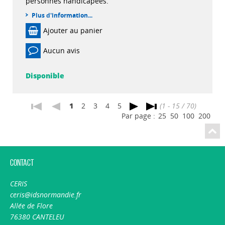
personnes handicapées.
Plus d'information...
Ajouter au panier
Aucun avis
Disponible
1
2
3
4
5
(1 - 15 / 70)
Par page :
25
50
100
200
Contact
CERIS
ceris@idsnormandie.fr
Allée de Flore
76380 CANTELEU