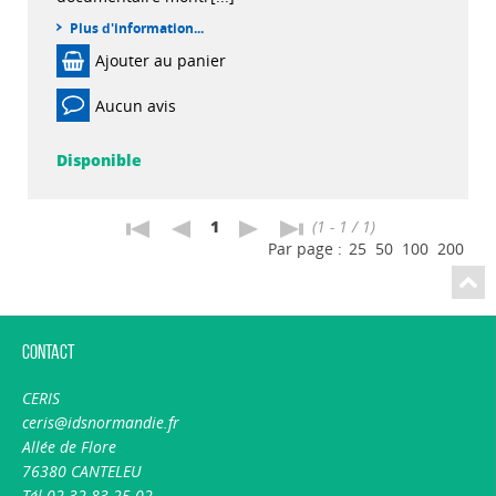
Plus d'information...
Ajouter au panier
Aucun avis
Disponible
1
(1 - 1 / 1)
Par page :
25
50
100
200
Contact
CERIS
ceris@idsnormandie.fr
Allée de Flore
76380 CANTELEU
Tél 02.32.83.25.02