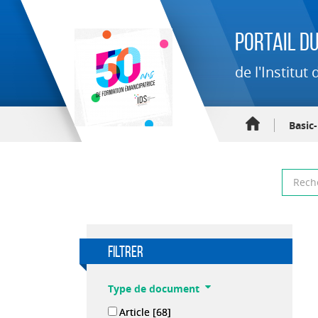
Portail du
de l'Institu
Basic
filtrer
Type de document
Article
[68]