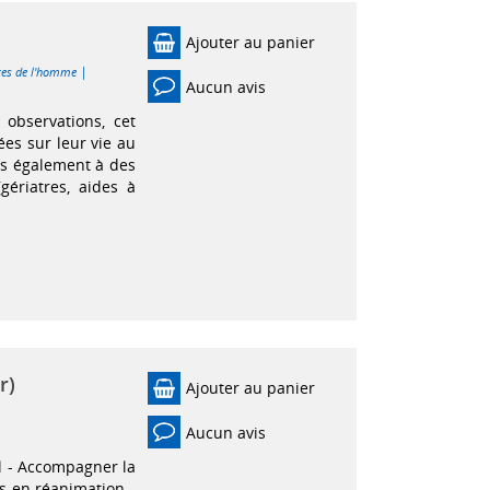
Ajouter au panier
|
nces de l'homme
Aucun avis
observations, cet
es sur leur vie au
is également à des
ériatres, aides à
r)
Ajouter au panier
Aucun avis
l - Accompagner la
s en réanimation -