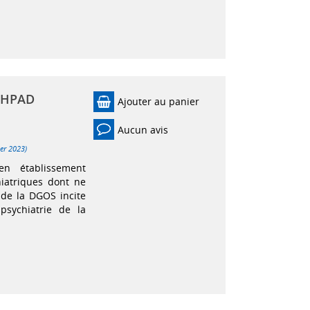
 EHPAD
Ajouter au panier
Aucun avis
ier 2023)
n établissement
iatriques dont ne
 de la DGOS incite
sychiatrie de la