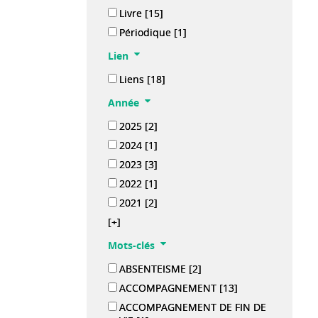
Livre
[15]
Périodique
[1]
Lien
Liens
[18]
Année
2025
[2]
2024
[1]
2023
[3]
2022
[1]
2021
[2]
[+]
Mots-clés
ABSENTEISME
[2]
ACCOMPAGNEMENT
[13]
ACCOMPAGNEMENT DE FIN DE