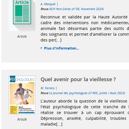
|
A. Marquet
Revue
ASH Hors-Séries (n°38, Novembre 2024)
Reconnue et validée par la Haute Autorité
cadre des interventions non médicamenteu
animale fait désormais partie des outils
des soignants et permet d'améliorer la commu
Article
des per[...]
Plus d'information...
Quel avenir pour la vieillesse ?
|
M. Ferrero
Revue
Le Journal des psychologues (n°405, Juillet / Août 2023)
L'auteur aborde la question de la vieillesse
l'état psychologique de cette tranche de 
réalise se trouver à un cap éprouvant d
Dépression, anxiété, culpabilité, trouble
Article
maladie[...]