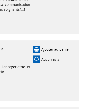
 La communication
es soignants[...]
ie
Ajouter au panier
Aucun avis
l'oncogériatrie et
ie.