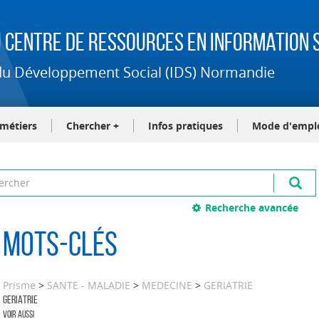
 Centre de Ressources en Information S
t du Développement Social (IDS) Normandie
-métiers
Chercher +
Infos pratiques
Mode d'empl
Recherche avancée
Mots-clés
Prisme
>
SANTE - MALADIE
>
MEDECINE
>
GERIATRIE
GERIATRIE
Voir aussi