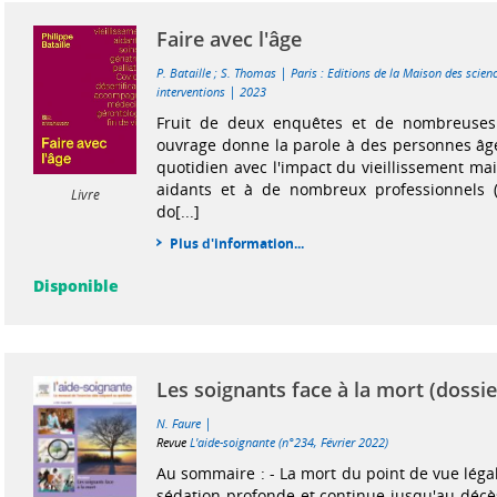
Faire avec l'âge
|
P. Bataille
;
S. Thomas
Paris : Editions de la Maison des scie
|
interventions
2023
Fruit de deux enquêtes et de nombreuses 
ouvrage donne la parole à des personnes âgé
quotidien avec l'impact du vieillissement ma
aidants et à de nombreux professionnels (g
Livre
do[...]
Plus d'information...
Disponible
Les soignants face à la mort (dossie
|
N. Faure
Revue
L'aide-soignante (n°234, Février 2022)
Au sommaire : - La mort du point de vue léga
sédation profonde et continue jusqu'au décè