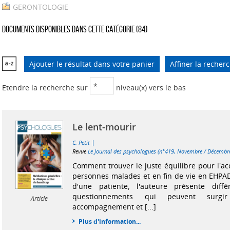
GERONTOLOGIE
Documents disponibles dans cette catégorie (
84
)
Ajouter le résultat dans votre panier
Affiner la recher
Etendre la recherche sur
niveau(x) vers le bas
Le lent-mourir
|
C. Petit
Revue
Le Journal des psychologues (n°419, Novembre / Décembr
Comment trouver le juste équilibre pour l'
personnes malades et en fin de vie en EHPAD 
d'une patiente, l'auteure présente diff
questionnements qui peuvent surg
Article
accompagnement et [...]
Plus d'information...