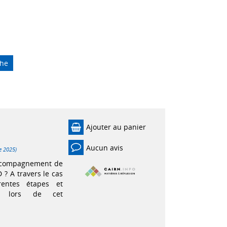
che
Ajouter au panier
Aucun avis
e 2025)
accompagnement de
? A travers le cas
érentes étapes et
ir lors de cet