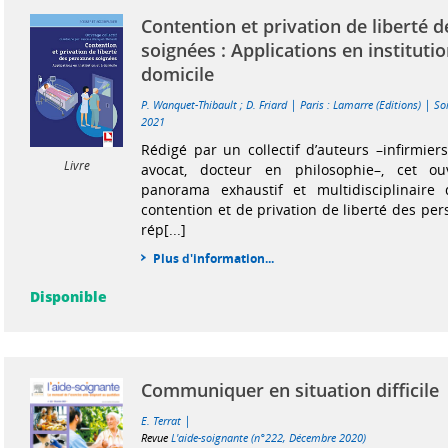
Contention et privation de liberté 
soignées : Applications en institutio
domicile
|
|
P. Wanquet-Thibault
;
D. Friard
Paris : Lamarre (Editions)
So
2021
Rédigé par un collectif d’auteurs –infirmier
Livre
avocat, docteur en philosophie–, cet o
panorama exhaustif et multidisciplinaire
contention et de privation de liberté des per
rép[...]
Plus d'information...
Disponible
Communiquer en situation difficile
|
E. Terrat
Revue
L'aide-soignante (n°222, Décembre 2020)