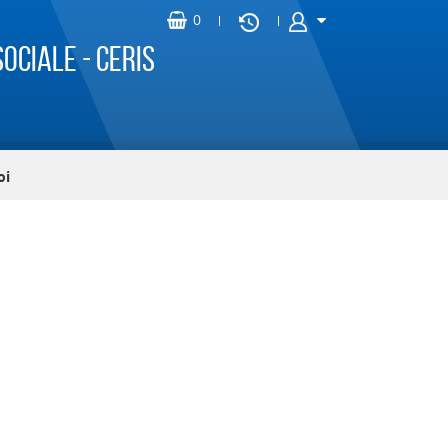
ociale - CERIS
oi