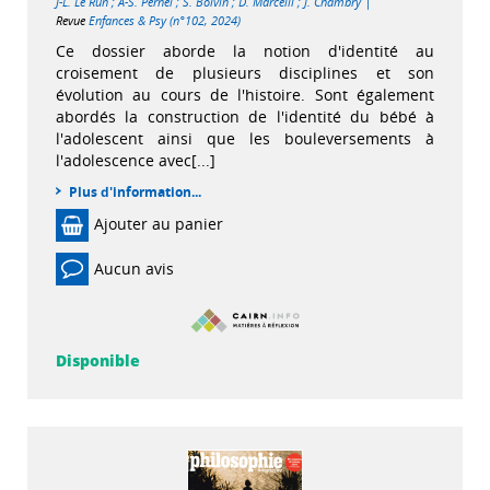
|
J-L. Le Run
;
A-S. Pernel
;
S. Boivin
;
D. Marcelli
;
J. Chambry
Revue
Enfances & Psy (n°102, 2024)
Ce dossier aborde la notion d'identité au
croisement de plusieurs disciplines et son
évolution au cours de l'histoire. Sont également
abordés la construction de l'identité du bébé à
l'adolescent ainsi que les bouleversements à
l'adolescence avec[...]
Plus d'information...
Ajouter au panier
Aucun avis
Disponible