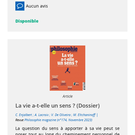
Aucun avis
Disponible
Article
La vie a-t-elle un sens ? (Dossier)
|
C. Enjalbert
;
A. Lacroix
;
V. De Oliveira
;
M. Eltchaninoff
Revue
Philosophie magazine (n°174, Novembre 2023)
La question du sens à apporter à sa vie peut se
poser tout au long du cheminement personnel de