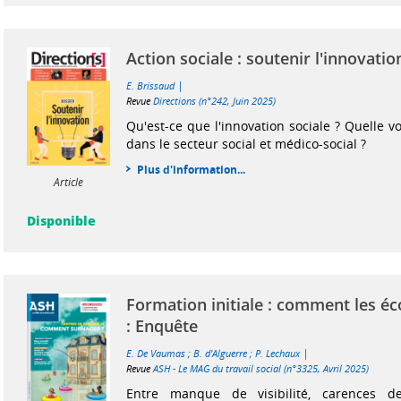
Action sociale : soutenir l'innovatio
|
E. Brissaud
Revue
Directions (n°242, Juin 2025)
Qu'est-ce que l'innovation sociale ? Quelle v
dans le secteur social et médico-social ?
Plus d'information...
Article
Disponible
Formation initiale : comment les é
: Enquête
|
E. De Vaumas
;
B. d'Alguerre
;
P. Lechaux
Revue
ASH - Le MAG du travail social (n°3325, Avril 2025)
Entre manque de visibilité, carences d