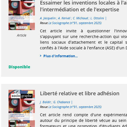
Essaimer les inventions locales à l'
l'intermédiation et de l'expertise
|
A. Jacquelin
;
A. Kerivel
;
C. Michaud
;
L. Ottolini
Revue
Le Sociographe (n°91, septembre 2025)
Cet article invite à questionner l'inno
Article
s'appuyant sur une recherche-action qui vis
liens sociaux d'attachement et le capital 
confiés à l'Aide sociale à l'enfance (ASE) d'u
Plus d'information...
Disponible
Liberté relative et libre adhésion
|
J. Baldit
;
G. Chabance
Revue
Le Sociographe (n°91, septembre 2025)
Cet article rend compte d'une expériment
autour du principe de liberté vécue au sein
formateurs et une promotion d'étudiants éd