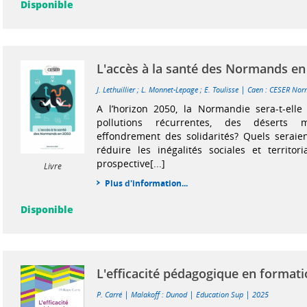
Disponible
L'accès à la santé des Normands en
|
J. Lethuillier
;
L. Monnet-Lepage
;
E. Toulisse
Caen : CESER Nor
A l’horizon 2050, la Normandie sera-t-elle
pollutions récurrentes, des déserts
effondrement des solidarités? Quels seraien
réduire les inégalités sociales et territo
prospective[...]
Livre
Plus d'information...
Disponible
L'efficacité pédagogique en formati
|
|
|
P. Carré
Malakoff : Dunod
Education Sup
2025