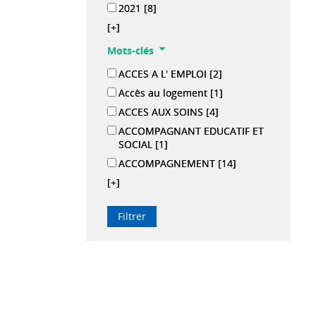
2021
[8]
[+]
Mots-clés
ACCES A L' EMPLOI
[2]
Accès au logement
[1]
ACCES AUX SOINS
[4]
ACCOMPAGNANT EDUCATIF ET
SOCIAL
[1]
ACCOMPAGNEMENT
[14]
[+]