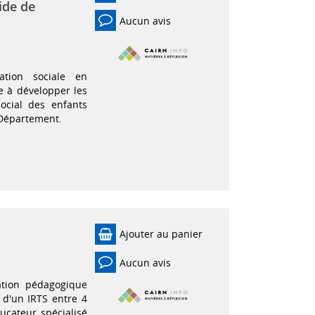
aide de
Aucun avis
vation sociale en
e à développer les
social des enfants
n Département.
Ajouter au panier
Aucun avis
ation pédagogique
 d'un IRTS entre 4
ucateur spécialisé