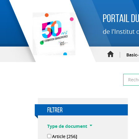
Portail du
de l'Institu
Basic
filtrer
Type de document
Article
[256]