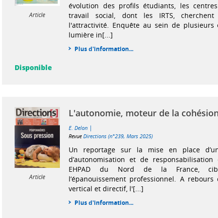
évolution des profils étudiants, les centr
travail social, dont les IRTS, cherchen
Article
l'attractivité. Enquête au sein de plusieurs
lumière in[...]
Plus d'information...
Disponible
L'autonomie, moteur de la cohésio
|
E. Delon
Revue
Directions (n°239, Mars 2025)
Un reportage sur la mise en place d’un
d’autonomisation et de responsabilisation
EHPAD du Nord de la France, ciblan
Article
l’épanouissement professionnel. A rebour
vertical et directif, l'[...]
Plus d'information...