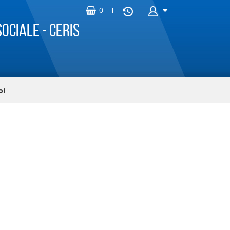
ociale - CERIS
oi