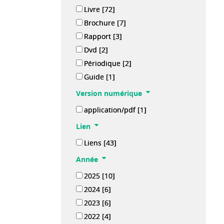
Livre
[72]
Brochure
[7]
Rapport
[3]
Dvd
[2]
Périodique
[2]
Guide
[1]
Version numérique
application/pdf
[1]
Lien
Liens
[43]
Année
2025
[10]
2024
[6]
2023
[6]
2022
[4]