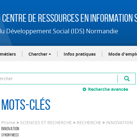
 Centre de Ressources en Information S
t du Développement Social (IDS) Normandie
-métiers
Chercher +
Infos pratiques
Mode d'empl
Recherche avancée
Mots-clés
Prisme
>
SCIENCES ET RECHERCHE
>
RECHERCHE
>
INNOVATION
INNOVATION
Synonyme(s)