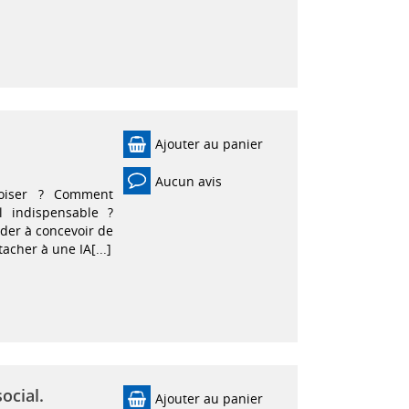
Ajouter au panier
Aucun avis
rivoiser ? Comment
l indispensable ?
der à concevoir de
tacher à une IA[...]
ocial.
Ajouter au panier