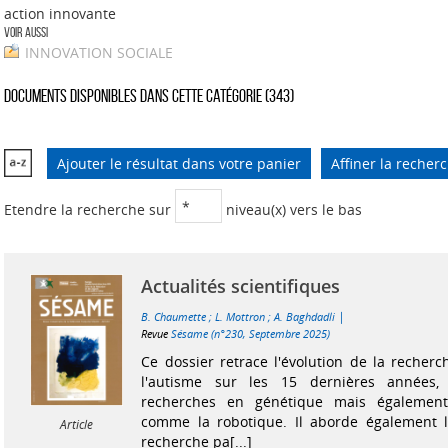
action innovante
Voir aussi
INNOVATION SOCIALE
Documents disponibles dans cette catégorie (
343
)
Ajouter le résultat dans votre panier
Affiner la recher
Etendre la recherche sur
niveau(x) vers le bas
Actualités scientifiques
|
B. Chaumette
;
L. Mottron
;
A. Baghdadli
Revue
Sésame (n°230, Septembre 2025)
Ce dossier retrace l'évolution de la recherc
l'autisme sur les 15 dernières années,
recherches en génétique mais également
comme la robotique. Il aborde également l
Article
recherche pa[...]