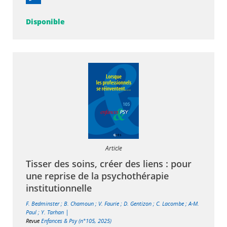
Disponible
Article
Tisser des soins, créer des liens : pour
une reprise de la psychothérapie
institutionnelle
F. Bedminster
;
B. Chamoun
;
V. Faurie
;
D. Gentizon
;
C. Lacombe
;
A-M.
|
Paul
;
Y. Tarhan
Revue
Enfances & Psy (n°105, 2025)