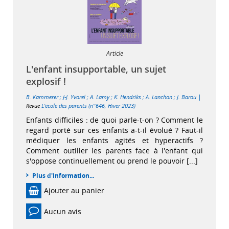
Article
L'enfant insupportable, un sujet
explosif !
|
B. Kammerer
;
J-J. Yvorel
;
A. Lamy
;
K. Hendriks
;
A. Lanchon
;
J. Barou
Revue
L'école des parents (n°646, Hiver 2023)
Enfants difficiles : de quoi parle-t-on ? Comment le
regard porté sur ces enfants a-t-il évolué ? Faut-il
médiquer les enfants agités et hyperactifs ?
Comment outiller les parents face à l'enfant qui
s'oppose continuellement ou prend le pouvoir [...]
Plus d'information...
Ajouter au panier
Aucun avis