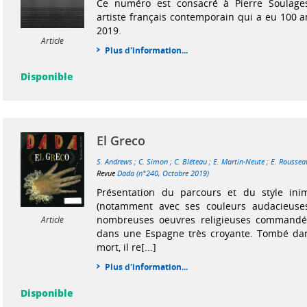
Ce numéro est consacré à Pierre Soulages
artiste français contemporain qui a eu 100 
2019.
Article
Plus d'information...
Disponible
El Greco
S. Andrews
;
C. Simon
;
C. Bléteau
;
E. Martin-Neute
;
E. Roussea
Revue
Dada (n°240, Octobre 2019)
Présentation du parcours et du style inim
(notamment avec ses couleurs audacieuse
nombreuses oeuvres religieuses commandée
Article
dans une Espagne très croyante. Tombé dans
mort, il re[...]
Plus d'information...
Disponible