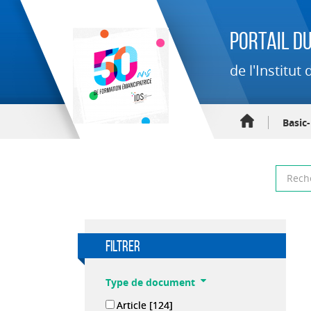
Portail du
de l'Institu
Basic
filtrer
Type de document
Article
[124]