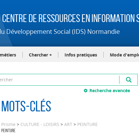
 Centre de Ressources en Information S
t du Développement Social (IDS) Normandie
-métiers
Chercher +
Infos pratiques
Mode d'empl
Recherche avancée
Mots-clés
Prisme
>
CULTURE - LOISIRS
>
ART
>
PEINTURE
PEINTURE