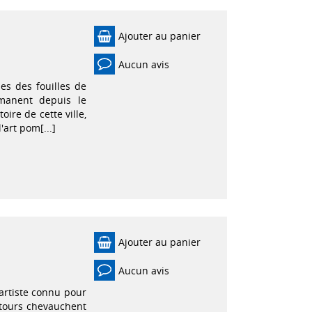
Ajouter au panier
Aucun avis
es des fouilles de
rmanent depuis le
oire de cette ville,
'art pom[...]
Ajouter au panier
Aucun avis
artiste connu pour
ntours chevauchent