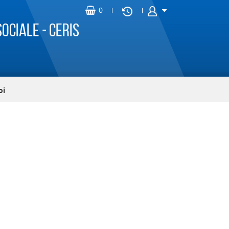
ociale - CERIS
oi