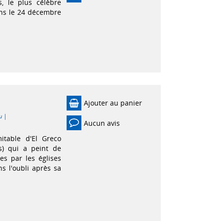
, le plus célèbre
ans le 24 décembre
Ajouter au panier
|
u
Aucun avis
itable d'El Greco
s) qui a peint de
s par les églises
 l'oubli après sa