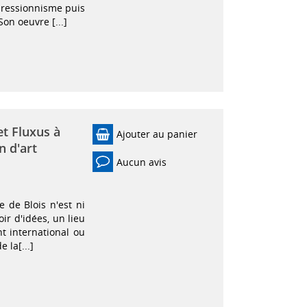
mpressionnisme puis
on oeuvre [...]
t Fluxus à
Ajouter au panier
n d'art
Aucun avis
e de Blois n'est ni
ir d'idées, un lieu
t international ou
 la[...]