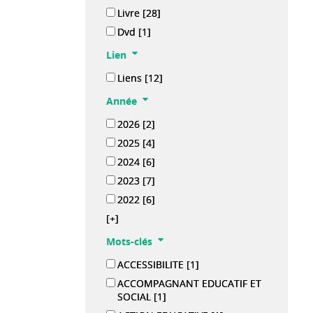
Livre
[28]
Dvd
[1]
Lien
Liens
[12]
Année
2026
[2]
2025
[4]
2024
[6]
2023
[7]
2022
[6]
[+]
Mots-clés
ACCESSIBILITE
[1]
ACCOMPAGNANT EDUCATIF ET
SOCIAL
[1]