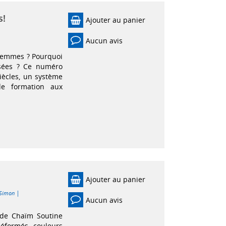
s!
Ajouter au panier
Aucun avis
 femmes ? Pourquoi
sées ? Ce numéro
siècles, un système
de formation aux
Ajouter au panier
|
 Simon
Aucun avis
 de Chaïm Soutine
déformés, couleurs