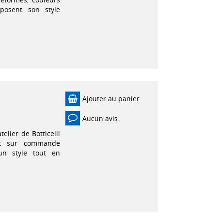
posent son style
Ajouter au panier
Aucun avis
elier de Botticelli
nt sur commande
un style tout en