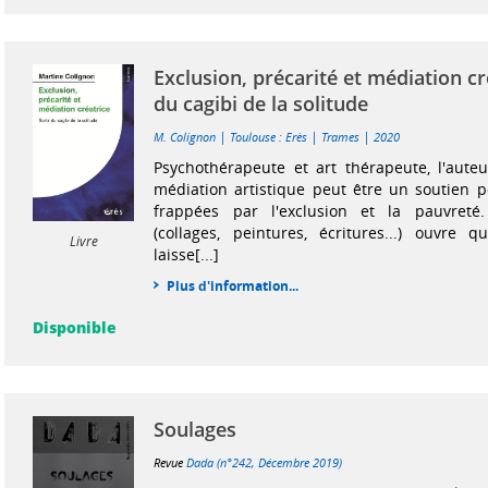
Exclusion, précarité et médiation cré
du cagibi de la solitude
|
|
|
M. Colignon
Toulouse : Erès
Trames
2020
Psychothérapeute et art thérapeute, l'aute
médiation artistique peut être un soutien 
frappées par l'exclusion et la pauvreté
(collages, peintures, écritures...) ouvre 
Livre
laisse[...]
Plus d'information...
Disponible
Soulages
Revue
Dada (n°242, Décembre 2019)