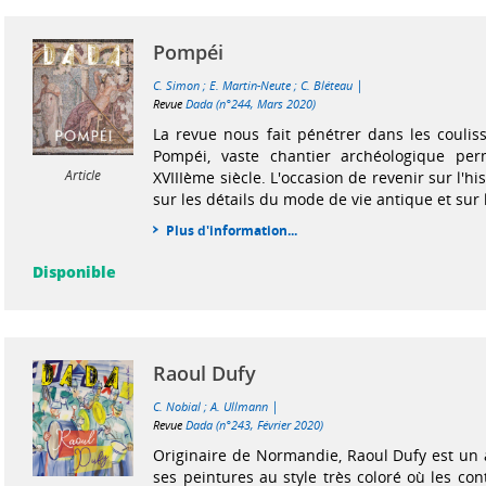
Pompéi
|
C. Simon
;
E. Martin-Neute
;
C. Bléteau
Revue
Dada (n°244, Mars 2020)
La revue nous fait pénétrer dans les couliss
Pompéi, vaste chantier archéologique pe
Article
XVIIIème siècle. L'occasion de revenir sur l'hist
sur les détails du mode de vie antique et sur l
Plus d'information...
Disponible
Raoul Dufy
|
C. Nobial
;
A. Ullmann
Revue
Dada (n°243, Février 2020)
Originaire de Normandie, Raoul Dufy est un 
ses peintures au style très coloré où les co