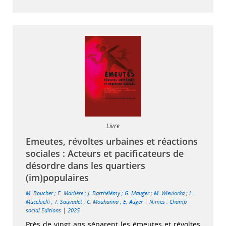
Livre
Emeutes, révoltes urbaines et réactions
sociales : Acteurs et pacificateurs de
désordre dans les quartiers
(im)populaires
M. Boucher
;
E. Marlière
;
J. Barthélémy
;
G. Mauger
;
M. Wieviorka
;
L.
|
Mucchielli
;
T. Sauvadet
;
C. Mouhanna
;
E. Auger
Nîmes : Champ
|
social Editions
2025
Près de vingt ans séparent les émeutes et révoltes