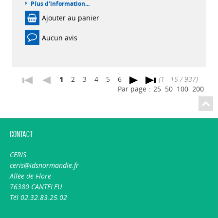
Plus d'information...
Ajouter au panier
Aucun avis
1
2
3
4
5
6
(1 - 15 / 937)
Par page :
25
50
100
200
Contact
CERIS
ceris@idsnormandie.fr
Allée de Flore
76380 CANTELEU
Tél 02.32.83.25.02