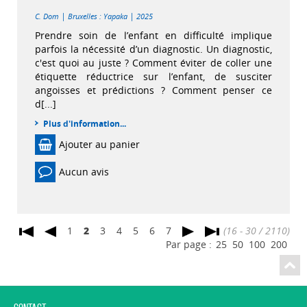
|
|
C. Dom
Bruxelles : Yapaka
2025
Prendre soin de l’enfant en difficulté implique
parfois la nécessité d’un diagnostic. Un diagnostic,
c'est quoi au juste ? Comment éviter de coller une
étiquette réductrice sur l’enfant, de susciter
angoisses et prédictions ? Comment penser ce
d[...]
Plus d'information...
Ajouter au panier
Aucun avis
1
2
3
4
5
6
7
(16 - 30 / 2110)
Par page :
25
50
100
200