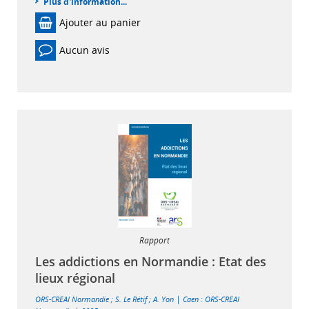
Plus d'information...
Ajouter au panier
Aucun avis
Rapport
Les addictions en Normandie : Etat des
lieux régional
|
ORS-CREAI Normandie
;
S. Le Rétif
;
A. Yon
Caen : ORS-CREAI