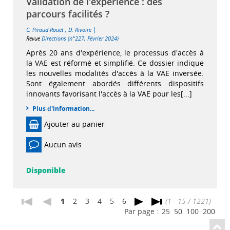
Validation de l'expérience : des
parcours facilités ?
|
C. Piraud-Rouet
;
D. Rivoire
Revue
Directions (n°227, Février 2024)
Après 20 ans d'expérience, le processus d'accès à
la VAE est réformé et simplifié. Ce dossier indique
les nouvelles modalités d'accès à la VAE inversée.
Sont également abordés différents dispositifs
innovants favorisant l'accès à la VAE pour les[...]
Plus d'information...
Ajouter au panier
Aucun avis
Disponible
1
2
3
4
5
6
(1 - 15 / 1221)
Par page :
25
50
100
200