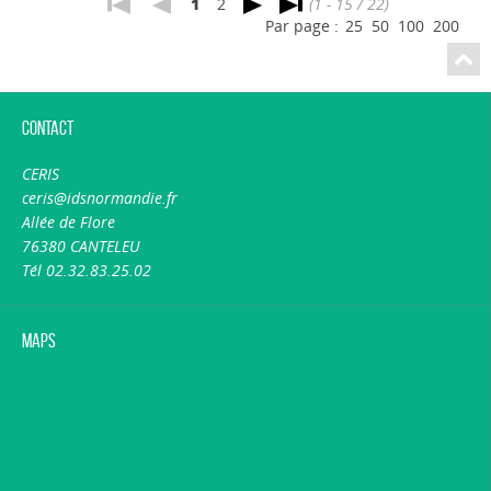
1
2
(1 - 15 / 22)
Par page :
25
50
100
200
Contact
CERIS
ceris@idsnormandie.fr
Allée de Flore
76380 CANTELEU
Tél 02.32.83.25.02
Maps