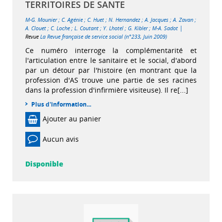
TERRITOIRES DE SANTE
M-G. Mounier
;
C. Agénie
;
C. Huet
;
N. Hernandez
;
A. Jacques
;
A. Zavan
;
|
A. Clouet
;
C. Loche
;
L. Coutant
;
Y. Lhotel
;
G. Kibler
;
M-A. Sadot
Revue
La Revue française de service social (n°233, Juin 2009)
Ce numéro interroge la complémentarité et
l'articulation entre le sanitaire et le social, d'abord
par un détour par l'histoire (en montrant que la
profession d'AS trouve une partie de ses racines
dans la profession d'infirmière visiteuse). Il re[...]
Plus d'information...
Ajouter au panier
Aucun avis
Disponible