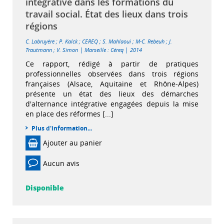
intégrative dans les formations du
travail social. État des lieux dans trois
régions
C. Labruyère
;
P. Kalck
;
CEREQ
;
S. Mahlaoui
;
M-C. Rebeuh
;
J.
|
|
Trautmann
;
V. Simon
Marseille : Céreq
2014
Ce rapport, rédigé à partir de pratiques
professionnelles observées dans trois régions
françaises (Alsace, Aquitaine et Rhône-Alpes)
présente un état des lieux des démarches
d'alternance intégrative engagées depuis la mise
en place des réformes [...]
Plus d'information...
Ajouter au panier
Aucun avis
Disponible