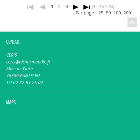
1
2
3
(1 - 15 / 34)
Par page :
25
50
100
200
Contact
CERIS
ceris@idsnormandie.fr
Allée de Flore
76380 CANTELEU
Tél 02.32.83.25.02
Maps