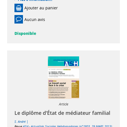
Ajouter au panier
Aucun avis
Disponible
Article
Le diplôme d'État de médiateur familial
|
S. André
Revue
ASH - Actualités Sociales Hebdomadaires (n°2803, 29 MARS 2013)