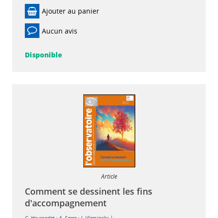
Ajouter au panier
Aucun avis
Disponible
Article
Comment se dessinent les fins
d'accompagnement
|
C. Hourcadet
;
A. Serre
;
J. Vleminckx