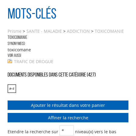
Mots-clés
Prisme
>
SANTE - MALADIE
>
ADDICTION
>
TOXICOMANIE
TOXICOMANIE
Synonyme(s)
toxicomane
Voir aussi
TRAFIC DE DROGUE
Documents disponibles dans cette catégorie (
427
)
Ajouter le résultat dans votre panier
Affiner la recherche
Etendre la recherche sur
niveau(x) vers le bas