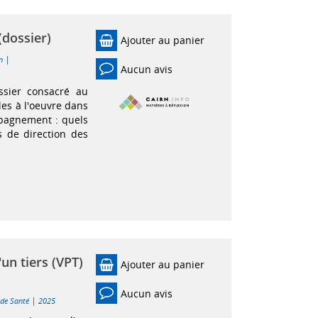
(dossier)
Ajouter au panier
|
n
Aucun avis
ssier consacré au
les à l'oeuvre dans
mpagnement : quels
 de direction des
'un tiers (VPT)
Ajouter au panier
Aucun avis
|
 de Santé
2025