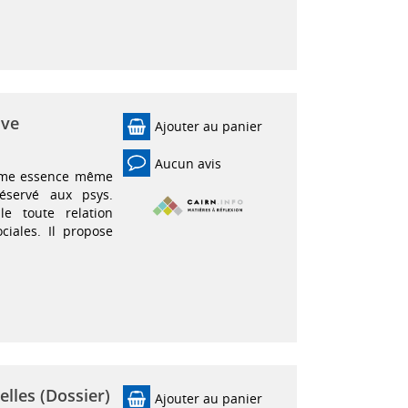
ive
Ajouter au panier
Aucun avis
comme essence même
réservé aux psys.
le toute relation
iales. Il propose
lles (Dossier)
Ajouter au panier