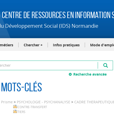
 Centre de Ressources en Information S
t du Développement Social (IDS) Normandie
-métiers
Chercher +
Infos pratiques
Mode d'empl
Recherche avancée
Mots-clés
Prisme
>
PSYCHOLOGIE - PSYCHANALYSE
>
CADRE THERAPEUTIQU
CONTRE-TRANSFERT
TIERS