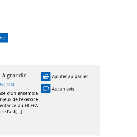
che
s à grandir
Ajouter au panier
|
EA
2026
Aucun avis
base d'un ensemble
njeux de l'exercice
 l'enfance du HCFEA
e l’aid[...]