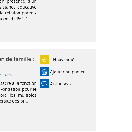
 en présence d'un
sistance éducative
la relation parent-
ins de l'e[...]
n de famille :
Nouveauté
Ajouter au panier
|
t
2025
sacré à la fonction
Aucun avis
a Fondation pour le
ore les multiples
rsité des p[...]