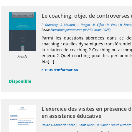
Le coaching, objet de controverses 
P. Duperray
;
S. Mallard
;
L. Progin
;
M. Cifali
;
M. Paul
;
H. Breto
Revue
Education permanente (n°242, mars 2025)
Parmi les questions abordées dans ce do
coaching : quelles dynamiques transférentiel
la relation de coaching ? Coaching ou acco
enjeux ? Quel coaching pour les personnels
Article
éta[...]
Plus d'information...
Disponible
L'exercice des visites en présence d
en assistance éducative
|
Haute Autorité de Santé
Saint-Denis La Plaine : Haute Autorité