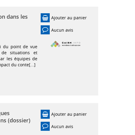
on dans les
Ajouter au panier
Aucun avis
ci du point de vue
 de situations et
par les équipes de
mpact du conte[...]
ques
Ajouter au panier
ns (dossier)
Aucun avis