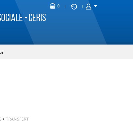
ociale - CERIS
oi
E
>
TRANSFERT