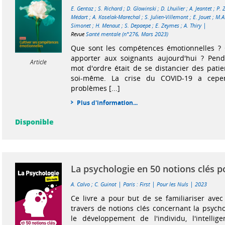
E. Gentaz
;
S. Richard
;
D. Glowinski
;
D. Lhuilier
;
A. Jeantet
;
P. 
Médart
;
A. Koselak-Marechal
;
S. Julien-Villemont
;
E. Jouet
;
M.A
|
Simonet
;
H. Menaut
;
S. Depaepe
;
E. Zeymes
;
A. Thiry
Revue
Santé mentale (n°276, Mars 2023)
Que sont les compétences émotionnelles ? 
apporter aux soignants aujourd'hui ? Pend
Article
mot d'ordre était de se distancier des patie
soi-même. La crise du COVID-19 a cepe
problèmes [...]
Plus d'information...
Disponible
La psychologie en 50 notions clés p
|
|
|
A. Calvo
;
C. Guinot
Paris : First
Pour les Nuls
2023
Ce livre a pour but de se familiariser avec
travers de notions clés concernant la psycho
le développement de l'individu, l'intellig