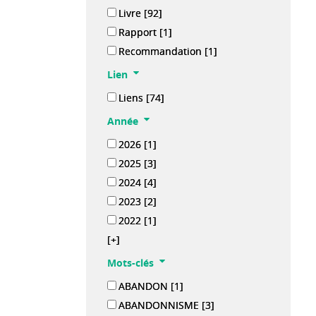
Livre
[92]
Rapport
[1]
Recommandation
[1]
Lien
Liens
[74]
Année
2026
[1]
2025
[3]
2024
[4]
2023
[2]
2022
[1]
[+]
Mots-clés
ABANDON
[1]
ABANDONNISME
[3]