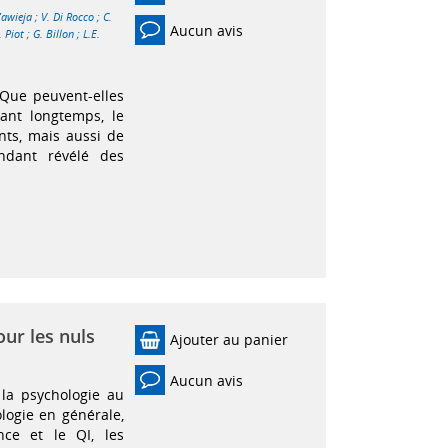
Zawieja
;
V. Di Rocco
;
C.
Aucun avis
. Piot
;
G. Billon
;
L.E.
Que peuvent-elles
ant longtemps, le
nts, mais aussi de
ndant révélé des
our les nuls
Ajouter au panier
Aucun avis
 la psychologie au
logie en générale,
ence et le QI, les