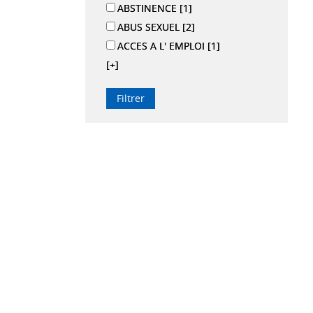
ABSTINENCE
[1]
ABUS SEXUEL
[2]
ACCES A L' EMPLOI
[1]
[+]