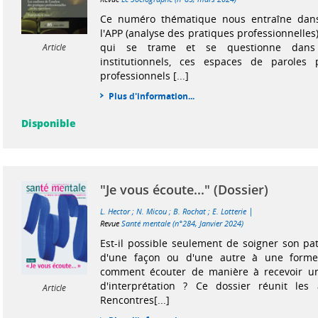
Ce numéro thématique nous entraîne dans
l'APP (analyse des pratiques professionnelles
qui se trame et se questionne dans
Article
institutionnels, ces espaces de paroles 
professionnels [...]
Plus d'information...
Disponible
"Je vous écoute..." (Dossier)
|
L. Hector
;
N. Micou
;
B. Rochat
;
E. Lotterie
Revue
Santé mentale (n°284, Janvier 2024)
Est-il possible seulement de soigner son pat
d'une façon ou d'une autre à une forme
comment écouter de manière à recevoir un d
d'interprétation ? Ce dossier réunit le
Article
Rencontres[...]