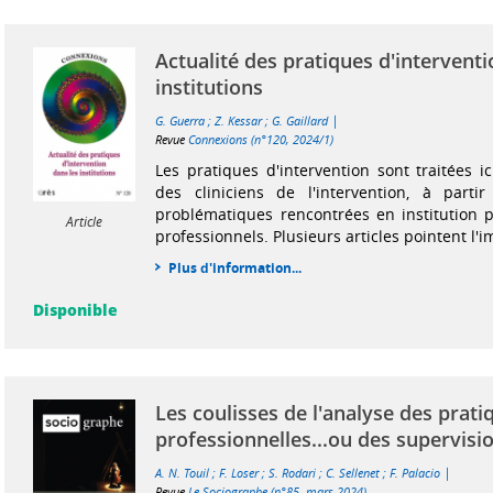
Actualité des pratiques d'interventi
institutions
|
G. Guerra
;
Z. Kessar
;
G. Gaillard
Revue
Connexions (n°120, 2024/1)
Les pratiques d'intervention sont traitées i
des cliniciens de l'intervention, à partir
problématiques rencontrées en institution 
Article
professionnels. Plusieurs articles pointent l'i
Plus d'information...
Disponible
Les coulisses de l'analyse des prati
professionnelles...ou des supervisio
|
A. N. Touil
;
F. Loser
;
S. Rodari
;
C. Sellenet
;
F. Palacio
Revue
Le Sociographe (n°85, mars 2024)