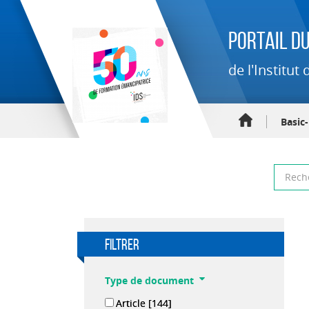
Portail du
de l'Institu
Basic
filtrer
Type de document
Article
[144]