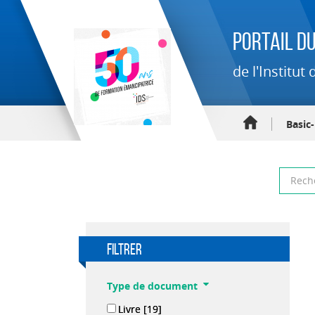
Portail du
de l'Institu
Basic
filtrer
Type de document
Livre
[19]