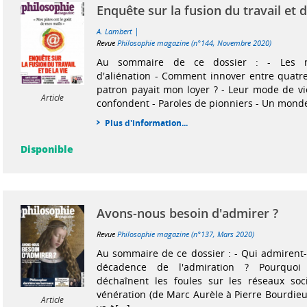
Enquête sur la fusion du travail et d
|
A. Lambert
Revue
Philosophie magazine (n°144, Novembre 2020)
Au sommaire de ce dossier : - Les n
d'aliénation - Comment innover entre quatr
patron payait mon loyer ? - Leur mode de vie
Article
confondent - Paroles de pionniers - Un monde
Plus d'information...
Disponible
Avons-nous besoin d'admirer ?
Revue
Philosophie magazine (n°137, Mars 2020)
Au sommaire de ce dossier : - Qui admirent-i
décadence de l'admiration ? Pourquoi 
déchaînent les foules sur les réseaux soci
vénération (de Marc Aurèle à Pierre Bourdieu
Article