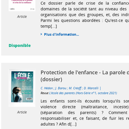
Ce dossier parle de crise de la confianc
domaines de la société tant au niveau des i
organisations que des groupes, et, des ind
Article
Parmi les questions abordées : Qu'est-ce q
temp[...]
Plus d'information...
Disponible
Protection de l'enfance - La parole 
(dossier)
|
C. Hédon
;
J. Barou
;
M. Créoff
;
D. Marcelli
Revue
L'école des parents (Hors-Série n°1, octobre 2021)
Les enfants sont-ils écoutés lorsqu'ils so
violence directe (maltraitance, inceste
(séparation des parents) ? Comment
Article
responsabiliser et, ce faisant, de fuir les 
adultes ? Afin d[...]