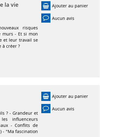
e la vie
Ajouter au panier
Aucun avis
ouveaux risques
e murs - Et si mon
 et leur travail se
 à créer ?
Ajouter au panier
Aucun avis
ls ? - Grandeur et
les influenceurs
aux - Conflits de
) - "Ma fascination