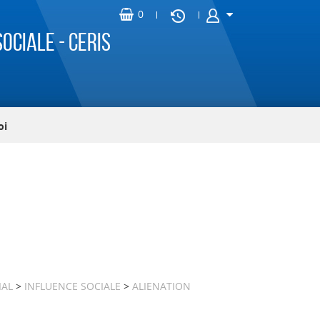
ociale - CERIS
oi
IAL
>
INFLUENCE SOCIALE
>
ALIENATION