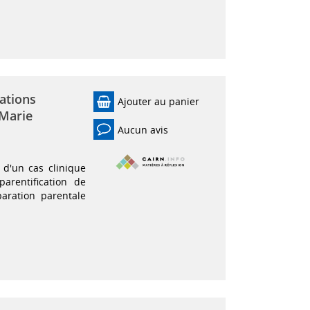
rations
Ajouter au panier
 Marie
Aucun avis
 d'un cas clinique
arentification de
aration parentale