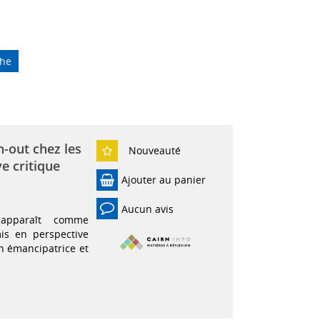
che
-out chez les
Nouveauté
ve critique
Ajouter au panier
Aucun avis
 apparaît comme
is en perspective
on émancipatrice et