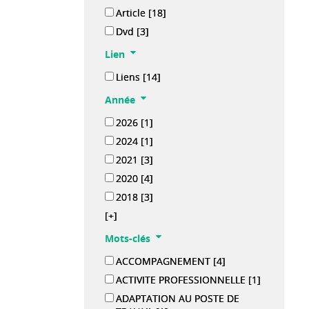
Article
[18]
Dvd
[3]
Lien
Liens
[14]
Année
2026
[1]
2024
[1]
2021
[3]
2020
[4]
2018
[3]
[+]
Mots-clés
ACCOMPAGNEMENT
[4]
ACTIVITE PROFESSIONNELLE
[1]
ADAPTATION AU POSTE DE