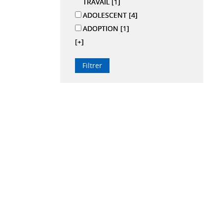
TRAVAIL
[1]
ADOLESCENT
[4]
ADOPTION
[1]
[+]