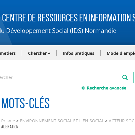
 Centre de Ressources en Information S
t du Développement Social (IDS) Normandie
-métiers
Chercher +
Infos pratiques
Mode d'empl
Recherche avancée
Mots-clés
Prisme
>
ENVIRONNEMENT SOCIAL ET LIEN SOCIAL
>
ACTEUR SOC
ALIENATION