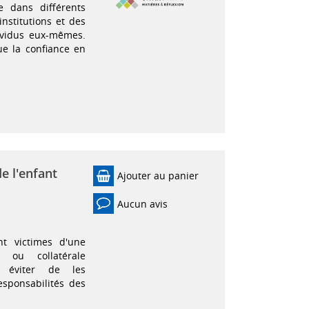
e dans différents
nstitutions et des
ividus eux-mêmes.
ue la confiance en
de l'enfant
Ajouter au panier
Aucun avis
nt victimes d'une
) ou collatérale
 éviter de les
responsabilités des