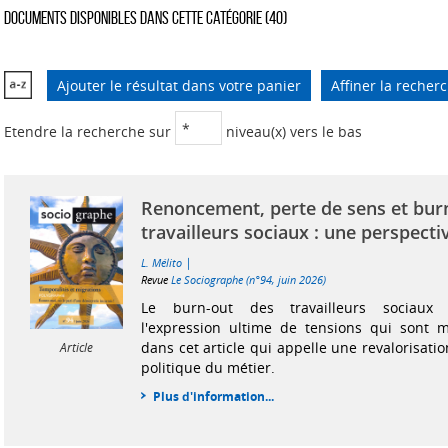
Documents disponibles dans cette catégorie (
40
)
Ajouter le résultat dans votre panier
Affiner la recher
Etendre la recherche sur
niveau(x) vers le bas
Renoncement, perte de sens et burn
travailleurs sociaux : une perspecti
|
L. Mélito
Revue
Le Sociographe (n°94, juin 2026)
Le burn-out des travailleurs sociaux
l'expression ultime de tensions qui sont m
dans cet article qui appelle une revalorisati
Article
politique du métier.
Plus d'information...