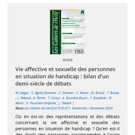
Article
Vie affective et sexuelle des personnes
en situation de handicap : bilan d'un
demi-siècle de débats
M. Jaeger
;
C. Agthe Diserens
;
E. Estevan
;
C. Mauri
;
M. Brioul
;
T. Bunas
;
L. Rebord
;
A. Perret
;
T. Cortyl
;
A. Bourdon-Busin
;
F. Boudinet
;
B.
|
Molin
;
K. Pouchain-Grépinet
;
J. Tabath
Revue
Les Cahiers de l'Actif (n°570-571, Novembre / Décembre 2023)
Où en est-on des représentations et des débats
concernant la vie affective et sexuelle des
personnes en situation de handicap ? Qu'en est-il
des droits des personnes accompagnées à l'aune