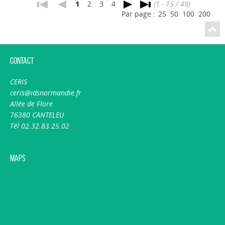
1
2
3
4
(1 - 15 / 49)
Par page :
25
50
100
200
Contact
CERIS
ceris@idsnormandie.fr
Allée de Flore
76380 CANTELEU
Tél 02.32.83.25.02
Maps