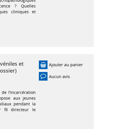
ychopathologiques
cence ? Quelles
ues cliniques et
véniles et
Ajouter au panier
dossier)
Aucun avis
 de l’incarcération
impose aux jeunes
miliaux pendant la
fil directeur le