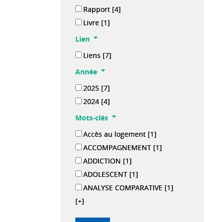
Rapport
[4]
Livre
[1]
Lien
Liens
[7]
Année
2025
[7]
2024
[4]
Mots-clés
Accès au logement
[1]
ACCOMPAGNEMENT
[1]
ADDICTION
[1]
ADOLESCENT
[1]
ANALYSE COMPARATIVE
[1]
[+]