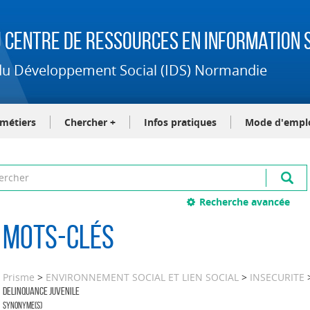
 Centre de Ressources en Information S
t du Développement Social (IDS) Normandie
-métiers
Chercher +
Infos pratiques
Mode d'empl
Recherche avancée
Mots-clés
Prisme
>
ENVIRONNEMENT SOCIAL ET LIEN SOCIAL
>
INSECURITE
DELINQUANCE JUVENILE
Synonyme(s)