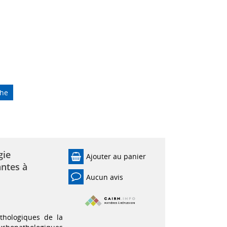
che
gie
Ajouter au panier
antes à
Aucun avis
thologiques de la