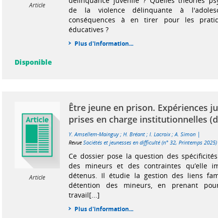
délinquance juvénile ? Quelles théories ps
Article
de la violence délinquante à l'adoles
conséquences à en tirer pour les pratiq
éducatives ?
Plus d'information...
Disponible
Être jeune en prison. Expériences ju
prises en charge institutionnelles (
|
Y. Amsellem-Mainguy
;
H. Bréant
;
I. Lacroix
;
A. Simon
Revue
Sociétés et jeunesses en difficulté (n° 32, Printemps 2025)
Ce dossier pose la question des spécificités
des mineurs et des contraintes qu’elle 
détenus. Il étudie la gestion des liens fa
Article
détention des mineurs, en prenant pour 
travail[...]
Plus d'information...