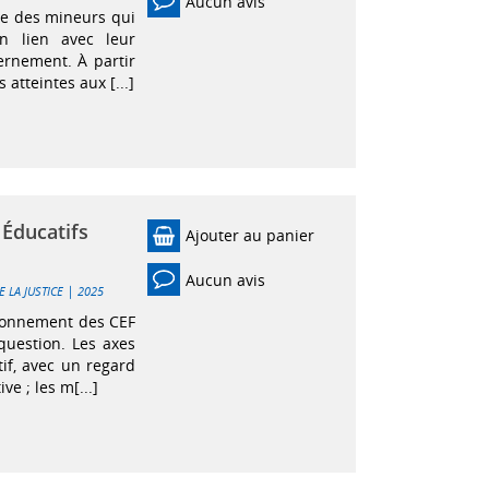
Aucun avis
ce des mineurs qui
n lien avec leur
cernement. À partir
atteintes aux [...]
 Éducatifs
Ajouter au panier
Aucun avis
|
E LA JUSTICE
2025
tionnement des CEF
uestion. Les axes
tif, avec un regard
ve ; les m[...]