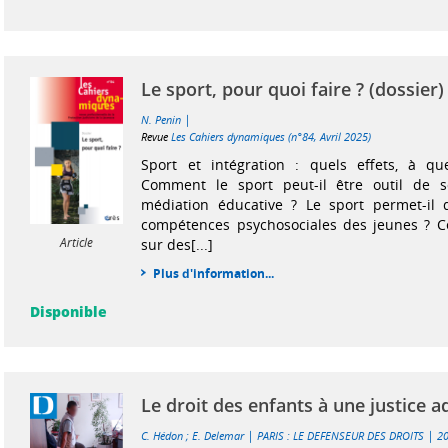
Le sport, pour quoi faire ? (dossier)
|
N. Penin
Revue
Les Cahiers dynamiques (n°84, Avril 2025)
Sport et intégration : quels effets, à que
Comment le sport peut-il être outil de so
médiation éducative ? Le sport permet-il 
compétences psychosociales des jeunes ? Ce
Article
sur des[...]
Plus d'information...
Disponible
Le droit des enfants à une justice 
|
|
C. Hédon
;
E. Delemar
PARIS : LE DEFENSEUR DES DROITS
2