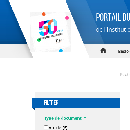
Portail du
de l'Institu
Basic
filtrer
Type de document
Article
[6]