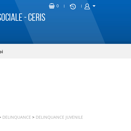
ociale - CERIS
oi
>
DELINQUANCE
>
DELINQUANCE JUVENILE