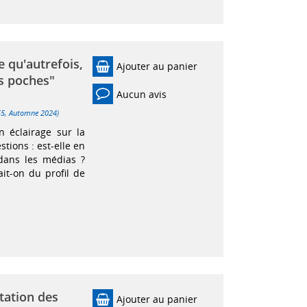
le qu'autrefois,
Ajouter au panier
os poches"
Aucun avis
-155, Automne 2024)
éclairage sur la
tions : est-elle en
dans les médias ?
ait-on du profil de
tation des
Ajouter au panier