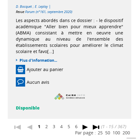
|
D. Bocquet
;
E. Leplay
Revue
Forum (n°161, septembre 2020)
Les aspects abordés dans ce dossier : - le dispositif
académique "Aller bien pour mieux apprendre"
(ABMA) consistant à mettre en oeuvre une
dynamique au niveau de l'ensemble des
établissements scolaires pour améliorer le climat
scolaire et favo[...]
Plus d'information...
Ajouter au panier
Aucun avis
Disponible
1
2
3
4
5
6
(1 - 15 / 367)
Par page :
25
50
100
200