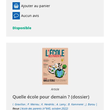
Ajouter au panier
Aucun avis
Disponible
Article
Quelle école pour demain ? (dossier)
|
I. Gravillon
;
P. Meirieu
;
K. Hendriks
;
A. Lamy
;
B. Kammerer
;
J. Barou
Revue
L'école des parents (n°645, octobre 2022)