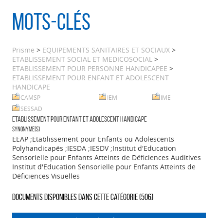
Mots-clés
Prisme
>
EQUIPEMENTS SANITAIRES ET SOCIAUX
>
ETABLISSEMENT SOCIAL ET MEDICOSOCIAL
>
ETABLISSEMENT POUR PERSONNE HANDICAPEE
>
ETABLISSEMENT POUR ENFANT ET ADOLESCENT
HANDICAPE
CAMSP
IEM
IME
SESSAD
ETABLISSEMENT POUR ENFANT ET ADOLESCENT HANDICAPE
Synonyme(s)
EEAP ;Etablissement pour Enfants ou Adolescents
Polyhandicapés ;IESDA ;IESDV ;Institut d'Education
Sensorielle pour Enfants Atteints de Déficiences Auditives
Institut d'Education Sensorielle pour Enfants Atteints de
Déficiences Visuelles
Documents disponibles dans cette catégorie (
506
)