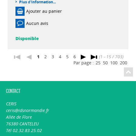
Plus d'information...
Ajouter au panier
Aucun avis
Disponible
1
2
3
4
5
6
(1 - 15 / 703)
Par page :
25
50
100
200
Contact
CERIS
ceris@idsnormandie.fr
Allée de Flore
76380 CANTELEU
Tél 02.32.83.25.02