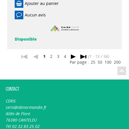
Ajouter au panier
Aucun avis
Disponible
1
2
3
4
(1 - 15 / 56)
Par page :
25
50
100
200
Contact
CERIS
ceris@idsnormandie.fr
Allée de Flore
76380 CANTELEU
Tél 02.32.83.25.02