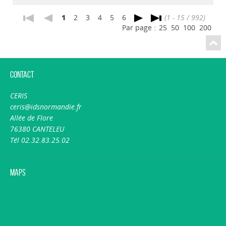
1
2
3
4
5
6
(1 - 15 / 992)
Par page :
25
50
100
200
Contact
CERIS
ceris@idsnormandie.fr
Allée de Flore
76380 CANTELEU
Tél 02.32.83.25.02
Maps