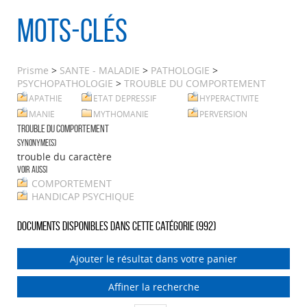
Mots-clés
Prisme
>
SANTE - MALADIE
>
PATHOLOGIE
>
PSYCHOPATHOLOGIE
>
TROUBLE DU COMPORTEMENT
APATHIE
ETAT DEPRESSIF
HYPERACTIVITE
MANIE
MYTHOMANIE
PERVERSION
TROUBLE DU COMPORTEMENT
Synonyme(s)
trouble du caractère
Voir aussi
COMPORTEMENT
HANDICAP PSYCHIQUE
Documents disponibles dans cette catégorie (
992
)
Ajouter le résultat dans votre panier
Affiner la recherche