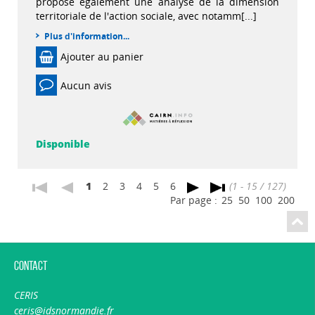
propose également une analyse de la dimension
territoriale de l'action sociale, avec notamm[...]
Plus d'information...
Ajouter au panier
Aucun avis
Disponible
1
2
3
4
5
6
(1 - 15 / 127)
Par page :
25
50
100
200
Contact
CERIS
ceris@idsnormandie.fr