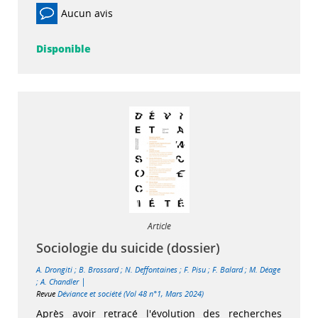
Aucun avis
Disponible
Article
Sociologie du suicide (dossier)
A. Drongiti
;
B. Brossard
;
N. Deffontaines
;
F. Pisu
;
F. Balard
;
M. Déage
|
;
A. Chandler
Revue
Déviance et société (Vol 48 n°1, Mars 2024)
Après avoir retracé l'évolution des recherches