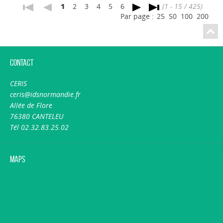
1
2
3
4
5
6
(1 - 15 / 425)
Par page :
25
50
100
200
Contact
CERIS
ceris@idsnormandie.fr
Allée de Flore
76380 CANTELEU
Tél 02.32.83.25.02
Maps