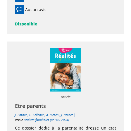
Aucun avis
Disponible
Article
Etre parents
|
J. Pothet
;
C. Sellenet
;
A. Piesen
;
J. Pothet
Revue
Réalités familiales (n°143, 2024)
Ce dossier dédié à la parentalité dresse un état