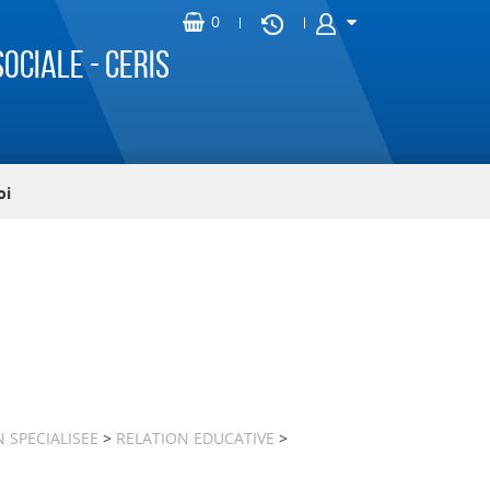
ociale - CERIS
oi
 SPECIALISEE
>
RELATION EDUCATIVE
>