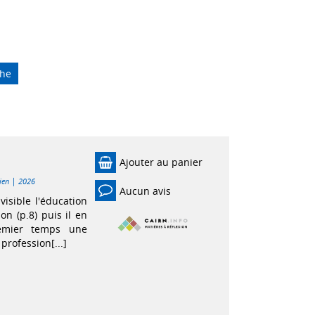
che
Ajouter au panier
|
ien
2026
Aucun avis
visible l'éducation
on (p.8) puis il en
premier temps une
profession[...]