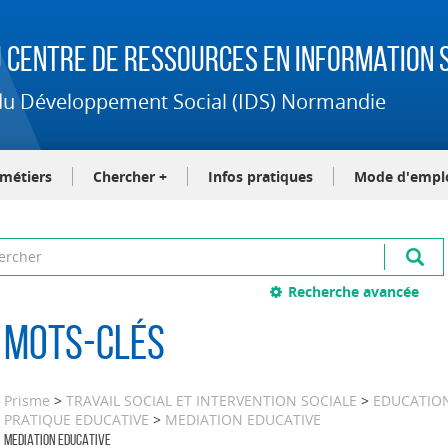
 Centre de Ressources en Information S
t du Développement Social (IDS) Normandie
-métiers
Chercher +
Infos pratiques
Mode d'empl
Recherche avancée
Mots-clés
Prisme
>
TRAVAIL SOCIAL ET INTERVENTION SOCIALE
>
EDUCATION
PRATIQUE EDUCATIVE
>
MEDIATION EDUCATIVE
MEDIATION EDUCATIVE