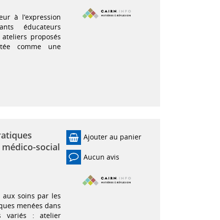
ur à l’expression
ants éducateurs
 ateliers proposés
entée comme une
ratiques
Ajouter au panier
t médico-social
Aucun avis
aux soins par les
tiques menées dans
 variés : atelier