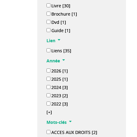
Livre
[30]
Brochure
[1]
Dvd
[1]
Guide
[1]
Lien
Liens
[35]
Année
2026
[1]
2025
[1]
2024
[3]
2023
[2]
2022
[3]
[+]
Mots-clés
ACCES AUX DROITS
[2]