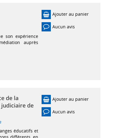
Ajouter au panier
Aucun avis
ue son expérience
médiation auprès
ce de la
Ajouter au panier
 judiciaire de
Aucun avis
3
hanges éducatifs et
ons différents, en