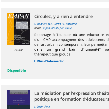
Circulez, y a rien à entendre
|
S. Bonnet
;
M-A. Garcia
;
L. Rosenthal
Revue
Empan (n°138, Juin 2025)
Reportage à Toulouse où une éducatrice e
d'un CMP accompagnent des adolescents d
de l’art urbain contemporain, leur permettan
dans un grand bain d’humanité" pa
Article
thérapeutique groupal.
Plus d'information...
Disponible
La médiation par l’expression théât
poétique en formation d’éducateurs
|
J. Grichtchouk