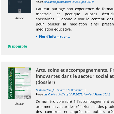
Revue
Education permanente (n°239, juin 2024)
L’auteur partage son expérience de formate
théâtrale et poétique auprès d’étudi
Article
spécialisés. Il donne à voir le contenu des
pour penser la médiation ainsi prés
médiation éducative.
Plus d'information...
Disponible
Arts, soins et accompagnements. P
innovantes dans le secteur social e
(dossier)
|
G. Bonnefon
;
J-L. Sudres
;
G. Brandibas
Revue
Les Cahiers de l'Actif (n°572-573, Janvier / Février 2024)
Ce numéro consacré à l'accompagnement et 
Article
arts met en valeur des réflexions et des pra
des contextes et auprès de publics très