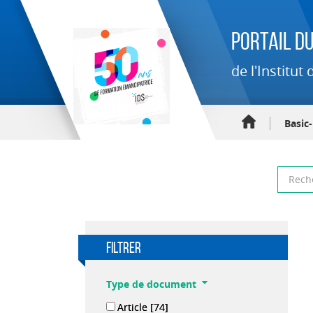
Portail du
de l'Institu
Basic
filtrer
Type de document
Article
[74]