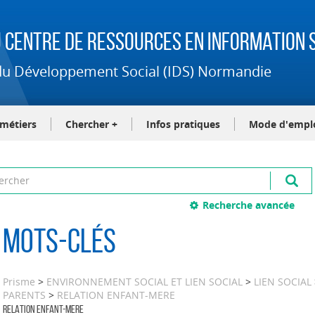
 Centre de Ressources en Information S
t du Développement Social (IDS) Normandie
-métiers
Chercher +
Infos pratiques
Mode d'empl
Recherche avancée
Mots-clés
Prisme
>
ENVIRONNEMENT SOCIAL ET LIEN SOCIAL
>
LIEN SOCIAL
PARENTS
>
RELATION ENFANT-MERE
RELATION ENFANT-MERE