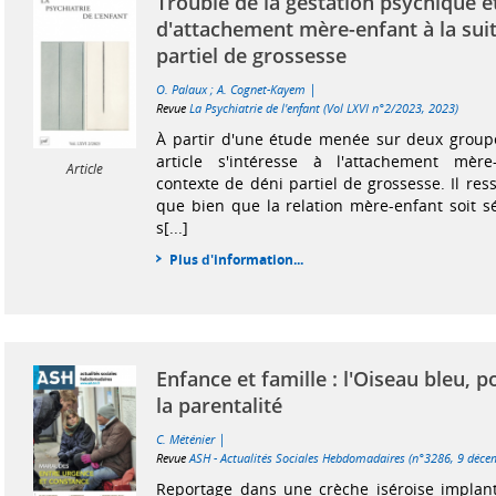
Trouble de la gestation psychique e
d'attachement mère-enfant à la suit
partiel de grossesse
|
O. Palaux
;
A. Cognet-Kayem
Revue
La Psychiatrie de l'enfant (Vol LXVI n°2/2023, 2023)
À partir d'une étude menée sur deux group
article s'intéresse à l'attachement mèr
Article
contexte de déni partiel de grossesse. Il res
que bien que la relation mère-enfant soit sé
s[...]
Plus d'information...
Enfance et famille : l'Oiseau bleu, 
la parentalité
|
C. Méténier
Revue
ASH - Actualités Sociales Hebdomadaires (n°3286, 9 déce
Reportage dans une crèche iséroise impla