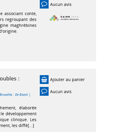
Aucun avis
e associant conte,
ers regroupant des
igine maghrébines
'origine.
oubles :
Ajouter au panier
Aucun avis
|
Bruxelles : De Boeck
chement, élaborée
r le développement
ique clinique. Les
nt, les diffé[...]