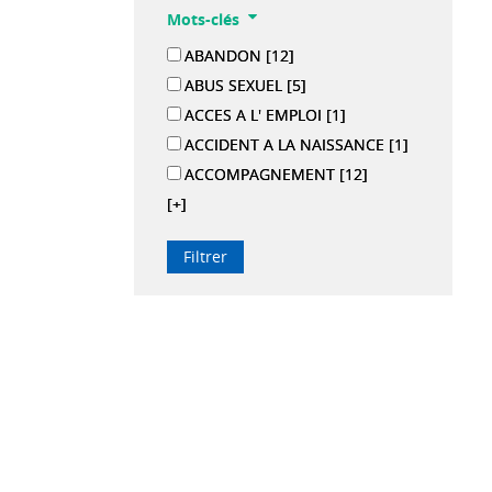
Mots-clés
ABANDON
[12]
ABUS SEXUEL
[5]
ACCES A L' EMPLOI
[1]
ACCIDENT A LA NAISSANCE
[1]
ACCOMPAGNEMENT
[12]
[+]