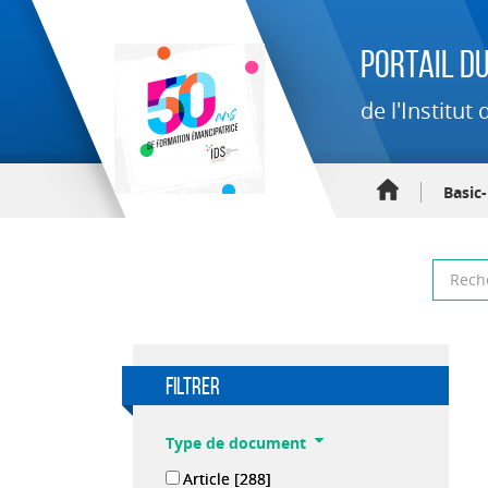
Portail du
de l'Institu
Basic
filtrer
Type de document
Article
[288]