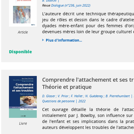
|
B. Dubicki
Revue
Dialogue (n°236, juin 2022)
L'auteure décrit une technique thérapeutiqu
jeu de rôles et dessin dans le cadre d'ateli
dyades mère-enfant pour des femmes d'or
devenues mères loin de leur groupe culturel d
Article
Plus d'information...
Disponible
Comprendre l'attachement et ses tr
Théorie et pratique
|
D. Glaser
;
V. Prior
;
F. Hallet
;
N. Guédeney
;
B. Pierrehumbert
|
Questions de personne
2022
Cet ouvrage détaille la théorie de l'atta
initialement par J. Bowlby, son influence su
de l'enfant et ses implications dans la prat
Livre
auteurs développent les troubles de l'attacheme