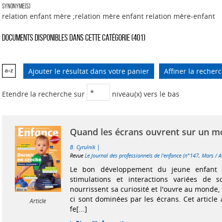
Synonyme(s)
relation enfant mère ;relation mère enfant relation mère-enfant
Documents disponibles dans cette catégorie (
401
)
Ajouter le résultat dans votre panier
Affiner la recher
Etendre la recherche sur
niveau(x) vers le bas
Quand les écrans ouvrent sur un 
|
B. Cyrulnik
Revue
Le Journal des professionnels de l'enfance (n°147, Mars / A
Le bon développement du jeune enfant 
stimulations et interactions variées de s
nourrissent sa curiosité et l'ouvre au monde,
ci sont dominées par les écrans. Cet article a
Article
fe[...]