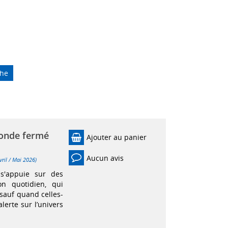
che
monde fermé
Ajouter au panier
Aucun avis
vril / Mai 2026)
s'appuie sur des
on quotidien, qui
 sauf quand celles-
lerte sur l’univers