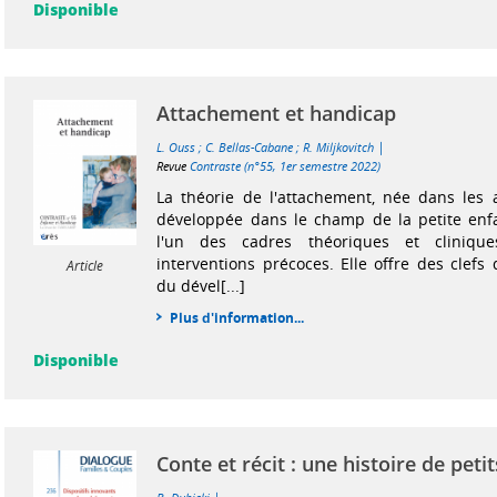
Disponible
Attachement et handicap
|
L. Ouss
;
C. Bellas-Cabane
;
R. Miljkovitch
Revue
Contraste (n°55, 1er semestre 2022)
La théorie de l'attachement, née dans les 
développée dans le champ de la petite enf
l'un des cadres théoriques et clinique
interventions précoces. Elle offre des clef
Article
du dével[...]
Plus d'information...
Disponible
Conte et récit : une histoire de petit