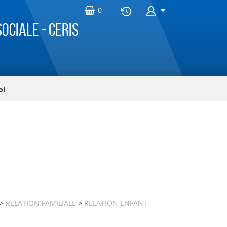
ociale - CERIS
oi
>
RELATION FAMILIALE
>
RELATION ENFANT-