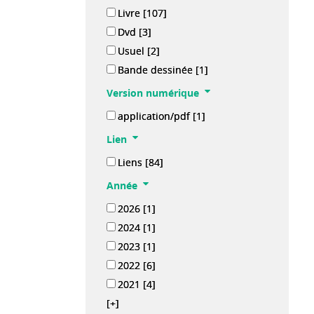
Livre
[107]
Dvd
[3]
Usuel
[2]
Bande dessinée
[1]
Version numérique
application/pdf
[1]
Lien
Liens
[84]
Année
2026
[1]
2024
[1]
2023
[1]
2022
[6]
2021
[4]
[+]