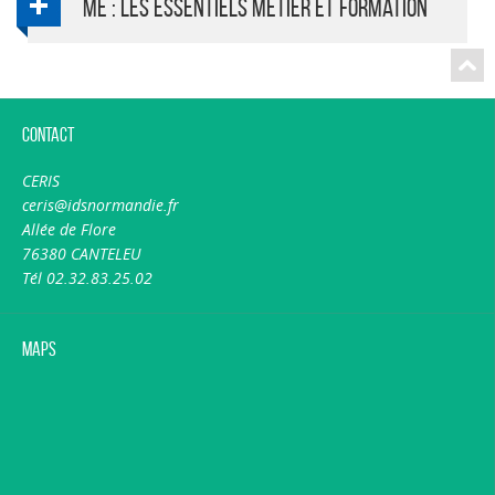
ME : les essentiels métier et formation
Contact
CERIS
ceris@idsnormandie.fr
Allée de Flore
76380 CANTELEU
Article
Tél 02.32.83.25.02
En quête de la juste posture
affective
|
Maps
M. Hemmerich
Revue
ASH - Le MAG du travail social (n°3324, Mars 2025)
Où en est-on de la réflexion sur la question
de la "juste distance" dans la relation
éducative ? Quelle est la bonne posture vis-
à-vis des enfants que l'on accompagne ?
Plus d'information...