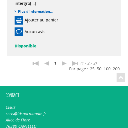
intergro[...]
Plus d'information...
Ajouter au panier
Aucun avis
Disponible
1
(1 - 2 / 2)
Par page :
25
50
100
200
Contact
CERIS
ceris@idsnormandie.fr
Allée de Flore
76380 CANTELEU