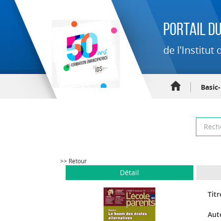
Portail du
de l'Institu
Basic
>> Retour
Détail
Titr
Aut