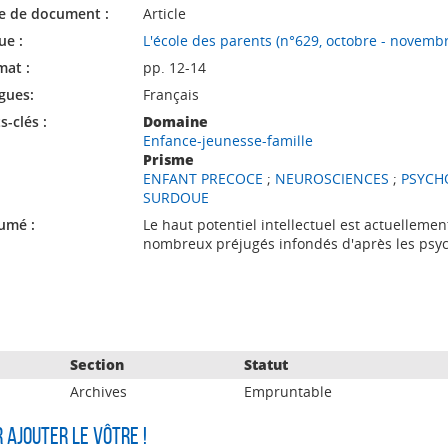
e de document :
Article
ue :
L'école des parents (n°629, octobre - novemb
mat :
pp. 12-14
gues:
Français
-clés :
Domaine
Enfance-jeunesse-famille
Prisme
ENFANT PRECOCE
;
NEUROSCIENCES
;
PSYCH
SURDOUE
umé :
Le haut potentiel intellectuel est actuellemen
nombreux préjugés infondés d'après les psyc
Section
Statut
Archives
Empruntable
r ajouter le vôtre !