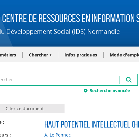
 Centre de Ressources en Information S
t du Développement Social (IDS) Normandie
-métiers
Chercher +
Infos pratiques
Mode d'empl
Recherche avancée
Citer ce document
e :
Haut potentiel intellectuel (H
eurs :
A. Le Pennec