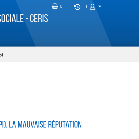
ociale - CERIS
oi
PI). La mauvaise réputation