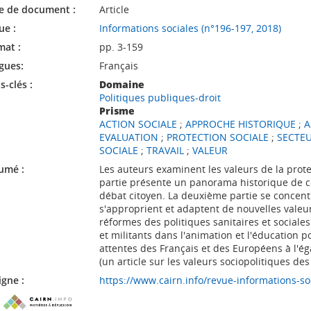
e de document :
Article
ue :
Informations sociales (n°196-197, 2018)
mat :
pp. 3-159
gues:
Français
-clés :
Domaine
Politiques publiques-droit
Prisme
ACTION SOCIALE
;
APPROCHE HISTORIQUE
;
A
EVALUATION
;
PROTECTION SOCIALE
;
SECTEU
SOCIALE
;
TRAVAIL
;
VALEUR
umé :
Les auteurs examinent les valeurs de la prote
partie présente un panorama historique de ce
débat citoyen. La deuxième partie se concent
s'approprient et adaptent de nouvelles valeur
réformes des politiques sanitaires et sociale
et militants dans l'animation et l'éducation p
attentes des Français et des Européens à l'éga
(un article sur les valeurs sociopolitiques des
igne :
https://www.cairn.info/revue-informations-so