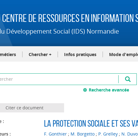
 Centre de Ressources en Information S
t du Développement Social (IDS) Normandie
-métiers
Chercher +
Infos pratiques
Mode d'empl
Recherche avancée
Citer ce document
e :
La protection sociale et ses v
eurs :
F. Gonthier
;
M. Borgetto
;
P. Grelley
;
N. Duvo