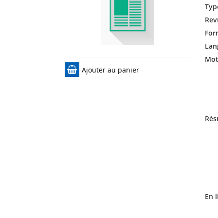
Typ
Rev
For
Lan
Mots
Ajouter au panier
Rés
En l