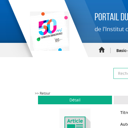
Portail du
de l'Institu
Basic
>> Retour
Détail
Titr
Aut