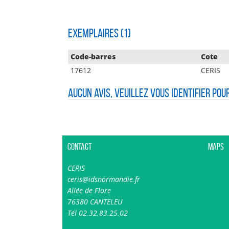
Exemplaires (1)
Code-barres
Cote
17612
CERIS
Aucun avis, veuillez vous identifier pou
Contact
Maps
CERIS
ceris@idsnormandie.fr
Allée de Flore
76380 CANTELEU
Tél 02.32.83.25.02