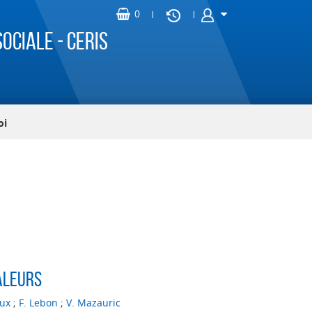
ociale - CERIS
oi
aleurs
ux
;
F. Lebon
;
V. Mazauric