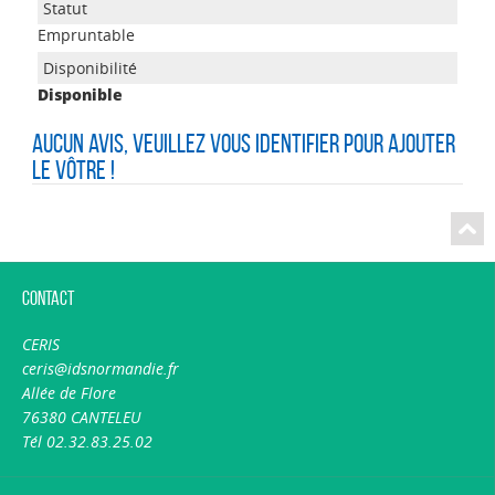
Empruntable
Disponible
Aucun avis, veuillez vous identifier pour ajouter
le vôtre !
Contact
CERIS
ceris@idsnormandie.fr
Allée de Flore
76380 CANTELEU
Tél 02.32.83.25.02