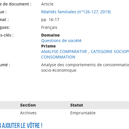
e de document :
Article
ue :
Réalités familiales (n°126-127, 2019)
mat :
pp. 16-17
gues:
Français
-clés :
Domaine
Questions de société
Prisme
ANALYSE COMPARATIVE
;
CATEGORIE SOCIOP
CONSOMMATION
umé :
Analyse des comportements de consommation
socio-économique.
Section
Statut
Archives
Empruntable
r ajouter le vôtre !