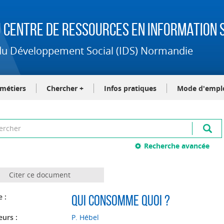
 Centre de Ressources en Information S
t du Développement Social (IDS) Normandie
-métiers
Chercher +
Infos pratiques
Mode d'empl
Recherche avancée
Citer ce document
e :
Qui consomme quoi ?
eurs :
P. Hébel