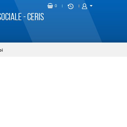
ociale - CERIS
oi