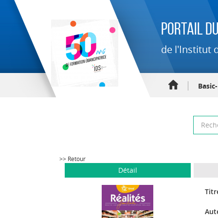
Portail du
de l'Institu
Basic
>> Retour
Détail
Titr
Aut