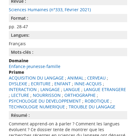
Revue :
Sciences Humaines (n°333, Février 2021)
Format :
pp. 28-47
Langues:
Français
Mots-clés :
Domaine
Enfance-jeunesse-famille
Prisme
ACQUISITION DU LANGAGE
;
ANIMAL
;
CERVEAU
;
DYSLEXIE
;
ECRITURE
;
ENFANT
;
INNE-ACQUIS
;
INTERACTION
;
LANGAGE
;
LANGUE
;
LANGUE ETRANGERE
;
LECTURE
;
NOURRISSON
;
ORTHOGRAPHE
;
PSYCHOLOGIE DU DEVELOPPEMENT
;
ROBOTIQUE
;
TECHNOLOGIE NUMERIQUE
;
TROUBLE DU LANGAGE
Résumé :
Comment apprend-on à parler ? Comment les langues
évoluent ? Ce dossier tente de montrer que les
recherches récentes en sciences du langage ont dépassé