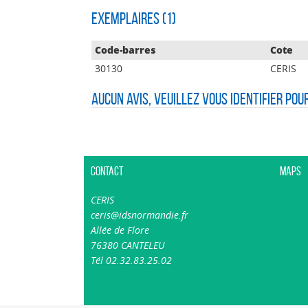
Exemplaires (1)
Code-barres
Cote
30130
CERIS
Aucun avis, veuillez vous identifier pou
Contact
Maps
CERIS
ceris@idsnormandie.fr
Allée de Flore
76380 CANTELEU
Tél 02.32.83.25.02