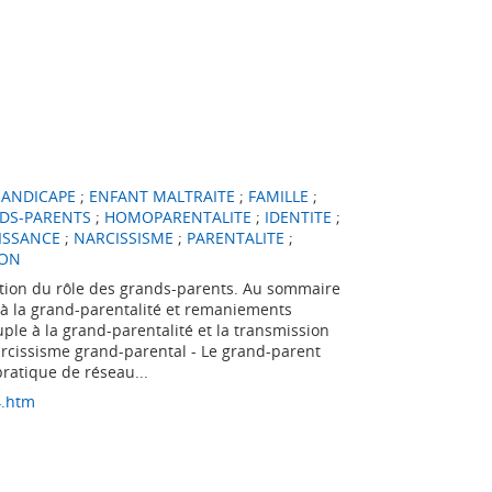
HANDICAPE
;
ENFANT MALTRAITE
;
FAMILLE
;
DS-PARENTS
;
HOMOPARENTALITE
;
IDENTITE
;
ISSANCE
;
NARCISSISME
;
PARENTALITE
;
ION
lution du rôle des grands-parents. Au sommaire
s à la grand-parentalité et remaniements
ple à la grand-parentalité et la transmission
arcissisme grand-parental - Le grand-parent
pratique de réseau...
4.htm