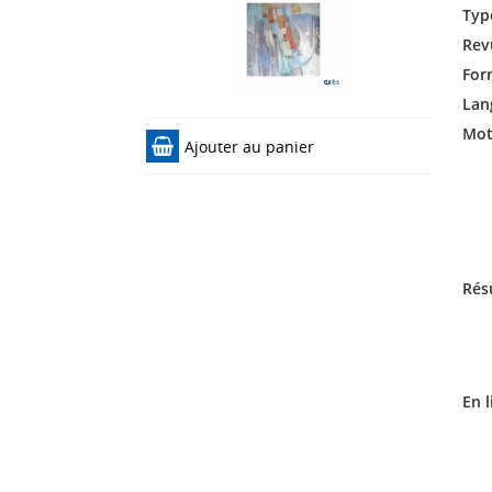
Typ
Rev
For
Lan
Mots
Ajouter au panier
Rés
En l