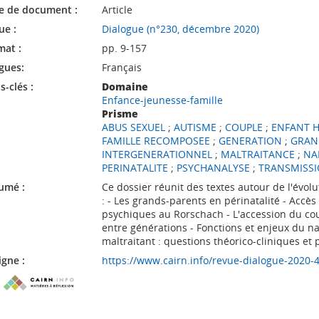
e de document :
Article
ue :
Dialogue (n°230, décembre 2020)
mat :
pp. 9-157
gues:
Français
-clés :
Domaine
Enfance-jeunesse-famille
Prisme
ABUS SEXUEL
;
AUTISME
;
COUPLE
;
ENFANT 
FAMILLE RECOMPOSEE
;
GENERATION
;
GRAN
INTERGENERATIONNEL
;
MALTRAITANCE
;
NA
PERINATALITE
;
PSYCHANALYSE
;
TRANSMISS
umé :
Ce dossier réunit des textes autour de l'évo
: - Les grands-parents en périnatalité - Accè
psychiques au Rorschach - L'accession du cou
entre générations - Fonctions et enjeux du n
maltraitant : questions théorico-cliniques et 
igne :
https://www.cairn.info/revue-dialogue-2020-