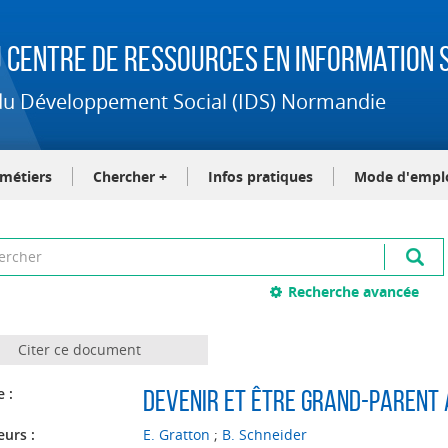
 Centre de Ressources en Information S
t du Développement Social (IDS) Normandie
-métiers
Chercher +
Infos pratiques
Mode d'empl
Recherche avancée
Citer ce document
e :
Devenir et être grand-parent 
eurs :
E. Gratton
;
B. Schneider