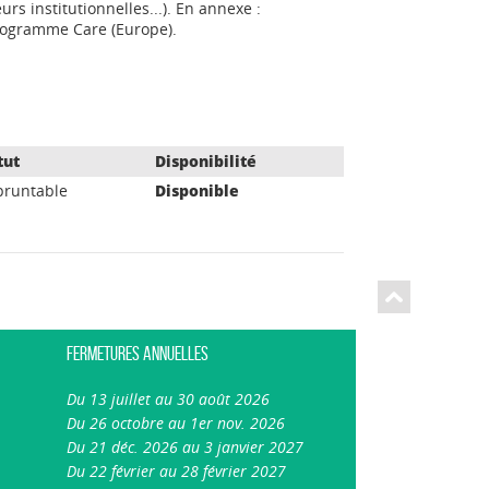
rs institutionnelles...). En annexe :
rogramme Care (Europe).
tut
Disponibilité
runtable
Disponible
Fermetures annuelles
Du 13 juillet au 30 août 2026
Du 26 octobre au 1er nov. 2026
Du 21 déc. 2026 au 3 janvier 2027
Du 22 février au 28 février 2027