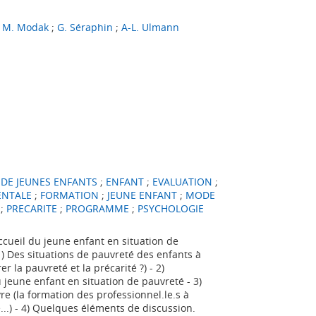
;
M. Modak
;
G. Séraphin
;
A-L. Ulmann
DE JEUNES ENFANTS
;
ENFANT
;
EVALUATION
;
ENTALE
;
FORMATION
;
JEUNE ENFANT
;
MODE
;
PRECARITE
;
PROGRAMME
;
PSYCHOLOGIE
ccueil du jeune enfant en situation de
 1) Des situations de pauvreté des enfants à
 la pauvreté et la précarité ?) - 2)
u jeune enfant en situation de pauvreté - 3)
re (la formation des professionnel.le.s à
...) - 4) Quelques éléments de discussion.