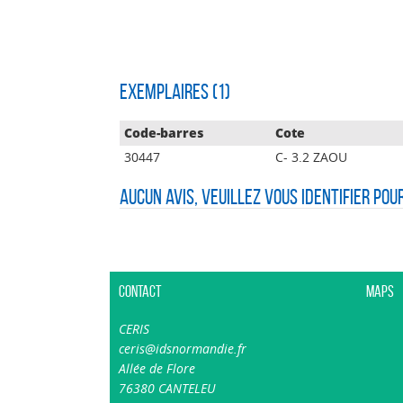
Exemplaires (1)
Code-barres
Cote
30447
C- 3.2 ZAOU
Aucun avis, veuillez vous identifier pou
Contact
Maps
CERIS
ceris@idsnormandie.fr
Allée de Flore
76380 CANTELEU