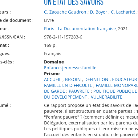
Un état des savoirs
eurs :
C. Zaouche Gaudron
;
D. Boyer
;
C. Lacharité
e de document :
Livre
eur :
Paris : La Documentation française
, 2021
N/ISSN/EAN :
978-2-11-157283-6
mat :
169 p.
gues:
Français
-clés :
Domaine
Enfance-jeunesse-famille
Prisme
ACCUEIL
;
BESOIN
;
DEFINITION
;
EDUCATEUR 
FAMILLE EN DIFFICULTE
;
FAMILLE MONOPAR
DE GARDE
;
PAUVRETE
;
POLITIQUE PUBLIQUE
DU DEVELOPPEMENT
;
VULNERABILITE
umé :
Ce rapport propose un état des savoirs de l'a
pauvreté. Il est structuré en quatre parties :
"l'enfant pauvre" ? (comment définir et mesurer
Délégation, externalisation par les parents d
Les politiques publiques et leur mise en oeuv
l'accueil des enfants en situation de pauvreté