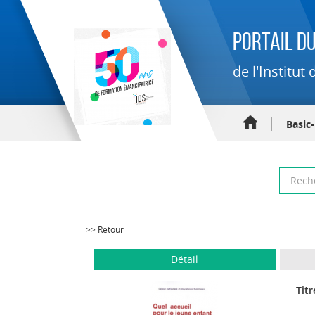
Portail du
de l'Institu
Basic
>> Retour
Détail
Titr