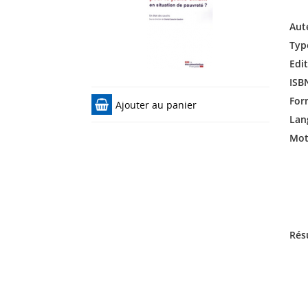
Aut
Typ
Edit
ISB
For
Ajouter au panier
Lan
Mots
Rés