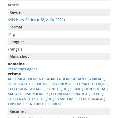
Article
Revue :
ASH Hors-Séries (n°8, Août 2021)
Format :
41 p.
Langues:
Français
Mots-clés :
Domaine
Personnes âgées
Prisme
ACCOMPAGNEMENT
;
ADAPTATION
;
AIDANT FAMILIAL
;
DEFICIENCE COGNITIVE
;
DIAGNOSTIC
;
EHPAD
;
ETHIQUE
;
EXCLUSION SOCIALE
;
GENETIQUE
;
JEUNE
;
LIEN SOCIAL
;
MALADIE D'ALZHEIMER
;
PLURIDISCIPLINARITE
;
REPIT
;
SOUFFRANCE PSYCHIQUE
;
SYMPTOME
;
TEMOIGNAGE
;
TRISOMIE
;
TROUBLE COGNITIF
Résumé :