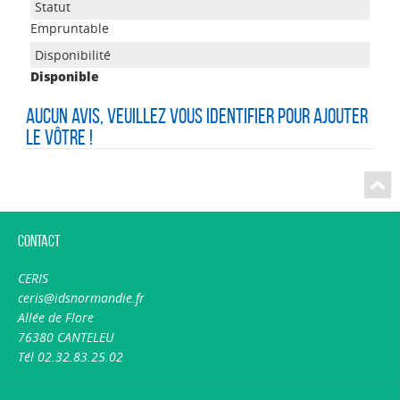
Empruntable
Disponible
Aucun avis, veuillez vous identifier pour ajouter
le vôtre !
Contact
CERIS
ceris@idsnormandie.fr
Allée de Flore
76380 CANTELEU
Tél 02.32.83.25.02