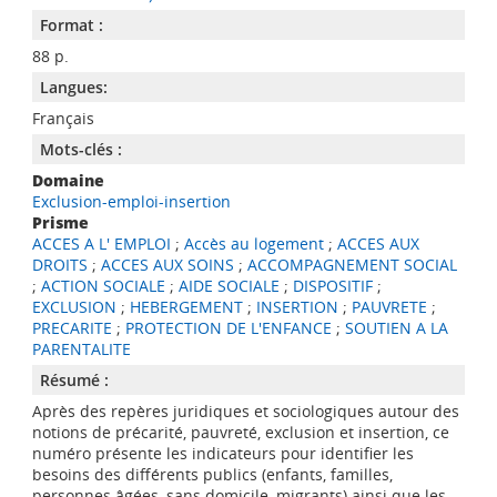
Format :
88 p.
Langues:
Français
Mots-clés :
Domaine
Exclusion-emploi-insertion
Prisme
ACCES A L' EMPLOI
;
Accès au logement
;
ACCES AUX
DROITS
;
ACCES AUX SOINS
;
ACCOMPAGNEMENT SOCIAL
;
ACTION SOCIALE
;
AIDE SOCIALE
;
DISPOSITIF
;
EXCLUSION
;
HEBERGEMENT
;
INSERTION
;
PAUVRETE
;
PRECARITE
;
PROTECTION DE L'ENFANCE
;
SOUTIEN A LA
PARENTALITE
Résumé :
Après des repères juridiques et sociologiques autour des
notions de précarité, pauvreté, exclusion et insertion, ce
numéro présente les indicateurs pour identifier les
besoins des différents publics (enfants, familles,
personnes âgées, sans domicile, migrants) ainsi que les